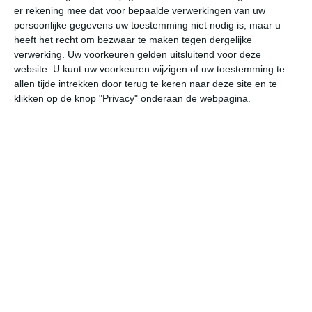
er rekening mee dat voor bepaalde verwerkingen van uw
persoonlijke gegevens uw toestemming niet nodig is, maar u
za
zo
ma
di
wo
heeft het recht om bezwaar te maken tegen dergelijke
verwerking. Uw voorkeuren gelden uitsluitend voor deze
website. U kunt uw voorkeuren wijzigen of uw toestemming te
allen tijde intrekken door terug te keren naar deze site en te
27°
10°
30°
16°
29°
17°
26°
13°
30°
13°
klikken op de knop "Privacy" onderaan de webpagina.
21°C
26°C
27°C
26°C
18°C
16
11:00
14:00
17:00
20:00
23:00
02
11:00
14:00
17:00
20:00
23:00
02
O 2
OZO 2
ZO 2
NO 1
N 1
NN
11:00
14:00
17:00
20:00
23:00
02