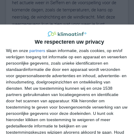
het actuele weer in Seffern en de voorspelling voor de
komende dagen, zoals de temperaturen, de kans op
neerslag, de windrichting en de windkracht. Met deze
weergegevens kun je zien wat voor weer je kunt
verwachten in Seffern. Op basis van de
klimaatstatistieken beschrijven we het weer per maand
We respecteren uw privacy
in Seffern. Dit is geen langetermijnverwachting, maar
Wij en onze
partners
slaan informatie, zoals cookies, op en/of
geeft het gemiddelde weerbeeld voor alle maanden van
verkrijgen toegang tot informatie op een apparaat en verwerken
het jaar. Wil je de uitgebreide weersverwachting voor
persoonlijke gegevens, zoals unieke identificatoren en
Seffern zien? Op de pagina met extra weerinformatie
standaardinformatie die door een apparaat wordt verzonden
tonen we de kans op sneeuw, de gevoelstemperatuur,
voor gepersonaliseerde advertenties en inhoud, advertentie- en
de zichtbaarheid, de UV-kracht, de luchtdruk en meer
inhoudsmeting, doelgroepinzichten en ontwikkeling van
goede weerinfo.
diensten.
Met uw toestemming kunnen wij en onze 1538
partners gebruikmaken van locatiegegevens en identificatie
door het scannen van apparatuur. Klik hieronder om
toestemming te geven voor bovengenoemde verwerking van uw
19
persoonlijke gegevens voor deze doeleinden. U kunt ook
N
°C
hieronder klikken om toestemming te weigeren of meer
L
gedetailleerde informatie te bekijken en uw
W
toestemmingskeuzes wijzigen alvorens akkoord te gaan.
Houd