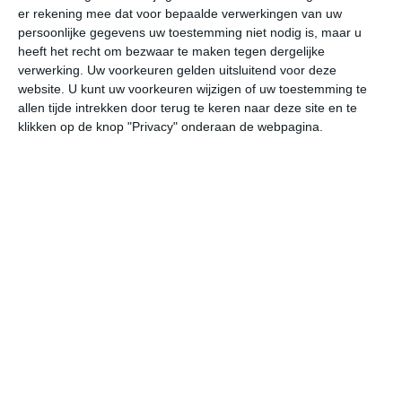
er rekening mee dat voor bepaalde verwerkingen van uw
persoonlijke gegevens uw toestemming niet nodig is, maar u
do
vr
za
zo
ma
heeft het recht om bezwaar te maken tegen dergelijke
verwerking. Uw voorkeuren gelden uitsluitend voor deze
website. U kunt uw voorkeuren wijzigen of uw toestemming te
allen tijde intrekken door terug te keren naar deze site en te
25°
18°
25°
15°
29°
14°
31°
15°
28°
18°
klikken op de knop "Privacy" onderaan de webpagina.
25°C
25°C
25°C
21°C
18°C
16
13:00
16:00
19:00
22:00
01:00
04
13:00
16:00
19:00
22:00
01:00
04
WNW 2
NNW 2
N 2
NNW 1
NNW 1
NN
13:00
16:00
19:00
22:00
01:00
04