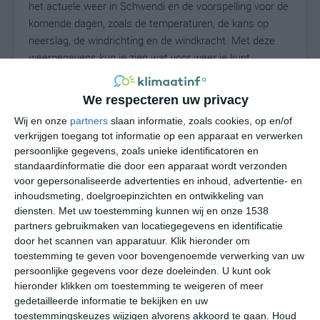
het actuele weer in Schwendi en de voorspelling voor de
komende dagen, zoals de temperaturen, de kans op
neerslag, de windrichting en de windkracht. Met deze
weergegevens kun je zien wat voor weer je kunt
verwachten in Schwendi. Op basis van de
klimaatstatistieken beschrijven we het weer per maand
We respecteren uw privacy
in Schwendi. Dit is geen langetermijnverwachting, maar
Wij en onze
partners
slaan informatie, zoals cookies, op en/of
geeft het gemiddelde weerbeeld voor alle maanden van
verkrijgen toegang tot informatie op een apparaat en verwerken
het jaar. Wil je de uitgebreide weersverwachting voor
persoonlijke gegevens, zoals unieke identificatoren en
Schwendi zien? Op de pagina met extra weerinformatie
standaardinformatie die door een apparaat wordt verzonden
tonen we de kans op sneeuw, de gevoelstemperatuur,
voor gepersonaliseerde advertenties en inhoud, advertentie- en
de zichtbaarheid, de UV-kracht, de luchtdruk en meer
inhoudsmeting, doelgroepinzichten en ontwikkeling van
goede weerinfo.
diensten.
Met uw toestemming kunnen wij en onze 1538
partners gebruikmaken van locatiegegevens en identificatie
door het scannen van apparatuur. Klik hieronder om
toestemming te geven voor bovengenoemde verwerking van uw
22
persoonlijke gegevens voor deze doeleinden. U kunt ook
N
°C
hieronder klikken om toestemming te weigeren of meer
L
gedetailleerde informatie te bekijken en uw
W
toestemmingskeuzes wijzigen alvorens akkoord te gaan.
Houd