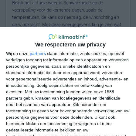
Bekijk het actuele weer in Schwarzheide en de
voorspelling voor de komende dagen, zoals de
temperaturen, de kans op neerslag, de windrichting en
de windkracht. Met deze weergegevens kun je zien wat
voor weer je kunt verwachten in Schwarzheide. Op basis
van de klimaatstatistieken beschrijven we het weer per
We respecteren uw privacy
maand in Schwarzheide. Dit is geen
langetermijnverwachting, maar geeft het gemiddelde
Wij en onze
partners
slaan informatie, zoals cookies, op en/of
verkrijgen toegang tot informatie op een apparaat en verwerken
weerbeeld voor alle maanden van het jaar. Wil je de
persoonlijke gegevens, zoals unieke identificatoren en
uitgebreide weersverwachting voor Schwarzheide zien?
standaardinformatie die door een apparaat wordt verzonden
Op de pagina met extra weerinformatie tonen we de
voor gepersonaliseerde advertenties en inhoud, advertentie- en
kans op sneeuw, de gevoelstemperatuur, de
inhoudsmeting, doelgroepinzichten en ontwikkeling van
zichtbaarheid, de UV-kracht, de luchtdruk en meer goede
diensten.
Met uw toestemming kunnen wij en onze 1538
weerinfo.
partners gebruikmaken van locatiegegevens en identificatie
door het scannen van apparatuur. Klik hieronder om
toestemming te geven voor bovengenoemde verwerking van uw
persoonlijke gegevens voor deze doeleinden. U kunt ook
23
N
hieronder klikken om toestemming te weigeren of meer
°C
gedetailleerde informatie te bekijken en uw
L