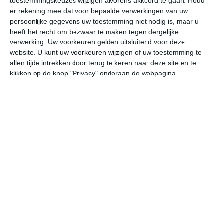
toestemmingskeuzes wijzigen alvorens akkoord te gaan.
Houd
W
er rekening mee dat voor bepaalde verwerkingen van uw
persoonlijke gegevens uw toestemming niet nodig is, maar u
heeft het recht om bezwaar te maken tegen dergelijke
undefined
ma
di
wo
do
verwerking. Uw voorkeuren gelden uitsluitend voor deze
website. U kunt uw voorkeuren wijzigen of uw toestemming te
allen tijde intrekken door terug te keren naar deze site en te
32°
13°
32°
18°
22°
11°
24°
10°
28°
11°
klikken op de knop "Privacy" onderaan de webpagina.
31°C
32°C
29°C
25°C
24°C
19
14:00
17:00
20:00
23:00
02:00
05
14:00
17:00
20:00
23:00
02:00
05
Z 2
ZZW 2
ZZO 1
ZZO 2
WNW 2
ZZ