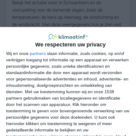
Bekijk het actuele weer in Schwanheim en de
voorspelling voor de komende dagen, zoals de
temperaturen, de kans op neerslag, de windrichting en
de windkracht. Met deze weergegevens kun je zien wat
voor weer je kunt verwachten in Schwanheim. Op basis
van de klimaatstatistieken beschrijven we het weer per
We respecteren uw privacy
maand in Schwanheim. Dit is geen
langetermijnverwachting, maar geeft het gemiddelde
Wij en onze
partners
slaan informatie, zoals cookies, op en/of
verkrijgen toegang tot informatie op een apparaat en verwerken
weerbeeld voor alle maanden van het jaar. Wil je de
persoonlijke gegevens, zoals unieke identificatoren en
uitgebreide weersverwachting voor Schwanheim zien?
standaardinformatie die door een apparaat wordt verzonden
Op de pagina met extra weerinformatie tonen we de
voor gepersonaliseerde advertenties en inhoud, advertentie- en
kans op sneeuw, de gevoelstemperatuur, de
inhoudsmeting, doelgroepinzichten en ontwikkeling van
zichtbaarheid, de UV-kracht, de luchtdruk en meer goede
diensten.
Met uw toestemming kunnen wij en onze 1538
weerinfo.
partners gebruikmaken van locatiegegevens en identificatie
door het scannen van apparatuur. Klik hieronder om
toestemming te geven voor bovengenoemde verwerking van uw
persoonlijke gegevens voor deze doeleinden. U kunt ook
22
N
hieronder klikken om toestemming te weigeren of meer
°C
gedetailleerde informatie te bekijken en uw
L