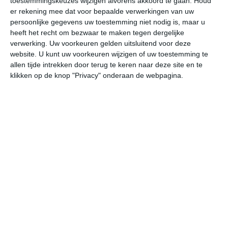
toestemmingskeuzes wijzigen alvorens akkoord te gaan.
Houd
W
er rekening mee dat voor bepaalde verwerkingen van uw
persoonlijke gegevens uw toestemming niet nodig is, maar u
heeft het recht om bezwaar te maken tegen dergelijke
do
vr
za
zo
ma
verwerking. Uw voorkeuren gelden uitsluitend voor deze
website. U kunt uw voorkeuren wijzigen of uw toestemming te
allen tijde intrekken door terug te keren naar deze site en te
26°
17°
25°
12°
28°
13°
32°
16°
32°
18°
klikken op de knop "Privacy" onderaan de webpagina.
24°C
20°C
15°C
13°C
12°C
18
18:00
21:00
00:00
03:00
06:00
09
18:00
21:00
00:00
03:00
06:00
09
WNW 2
WNW 1
NNW 1
N 1
NNW 1
NN