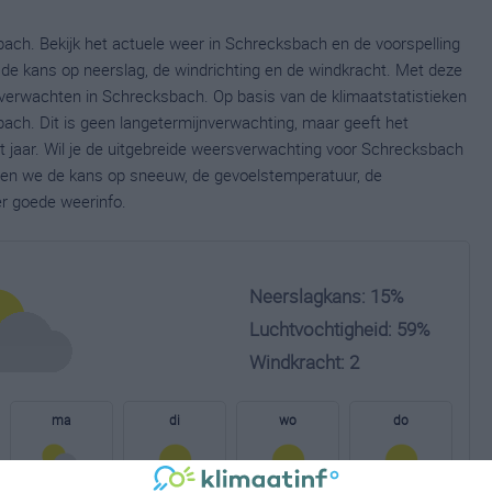
ach. Bekijk het actuele weer in Schrecksbach en de voorspelling
de kans op neerslag, de windrichting en de windkracht. Met deze
 verwachten in Schrecksbach. Op basis van de klimaatstatistieken
ach. Dit is geen langetermijnverwachting, maar geeft het
 jaar. Wil je de uitgebreide weersverwachting voor Schrecksbach
nen we de kans op sneeuw, de gevoelstemperatuur, de
er goede weerinfo.
Neerslagkans: 15%
Luchtvochtigheid: 59%
Windkracht: 2
ma
di
wo
do