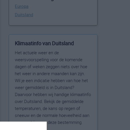
Europa
Duitsland
Klimaatinfo van Duitsland
Het actuele weer en de
weersvoorspelling voor de komende
dagen of weken zeggen niets over hoe
het weer in andere maanden kan zijn.
Wil je een indicatie hebben van hoe het
weer gemiddeld is in Duitsland?
Daarvoor hebben wij handige klimaatinfo
over Duitsland. Bekijk de gemiddelde
temperaturen, de kans op regen of
sneeuw en de normale hoeveelheid aan
zonneschijn voor deze bestemming.