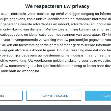
31°
16°
23°
11°
29°
9°
34°
15°
We respecteren uw privacy
16°C
11°C
7°C
7°C
19°C
slaan informatie, zoals cookies, op en/of verkrijgen toegang tot infor
lijke gegevens, zoals unieke identificatoren en standaardinformatie d
r gepersonaliseerde advertenties en inhoud, advertentie- en inhoudsm
n ontwikkeling van diensten.
Met uw toestemming kunnen wij en onze 
22:00
01:00
04:00
07:00
10:00
atiegegevens en identificatie door het scannen van apparatuur. Klik 
en voor bovengenoemde verwerking van uw persoonlijke gegevens voo
 klikken om toestemming te weigeren of meer gedetailleerde informatie
wijzigen alvorens akkoord te gaan.
Houd er rekening mee dat voor b
22:00
01:00
04:00
07:00
10:00
 persoonlijke gegevens uw toestemming niet nodig is, maar u heeft h
lijke verwerking. Uw voorkeuren gelden uitsluitend voor deze website
NNO 1
ONO 1
ONO 1
NNO 1
ONO 2
of uw toestemming te allen tijde intrekken door terug te keren naar deze
" onderaan de webpagina.
22:00
01:00
04:00
07:00
10:00
IES
IK GA NIET AKKOORD
IK GA
de weersverwachting voor Schrecksbach