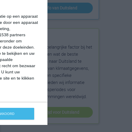
klimaatinfo van Duitsland
matie op een apparaat
ie door een apparaat
eting,
1538 partners
Beste reistijd
hieronder om
Het weer is een belangrijke factor bij het
r deze doeleinden.
reizen. Wil je weten wat de beste
 te bekijken en uw
epaalde
maanden zijn om naar Duitsland te
et recht om bezwaar
reizen? Op basis van klimaatgegevens,
. U kunt uw
weersextremen en specifieke
 site en te klikken
weerinformatie bieden wij informatie
over de beste reisperiodes voor
duizenden bestemmingen wereldwijd.
beste reistijd voor Duitsland
 AKKOORD