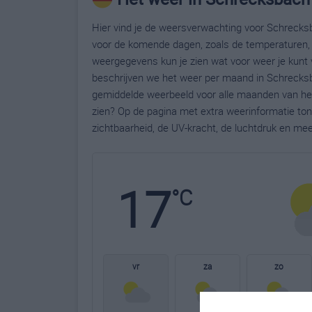
Hier vind je de weersverwachting voor Schrecksb
voor de komende dagen, zoals de temperaturen, 
weergegevens kun je zien wat voor weer je kunt
beschrijven we het weer per maand in Schrecksb
gemiddelde weerbeeld voor alle maanden van het
zien? Op de pagina met extra weerinformatie to
zichtbaarheid, de UV-kracht, de luchtdruk en me
17
°C
vr
za
zo