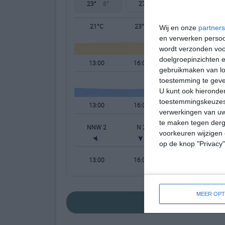
23°
8°
27°
7°
32°
11°
21°C
23°C
21°C
Wij en onze
partners
en verwerken persoon
wordt verzonden voo
doelgroepinzichten e
13:00
16:00
19:00
gebruikmaken van loc
toestemming te gev
U kunt ook hieronder
toestemmingskeuzes 
13:00
16:00
19:00
verwerkingen van uw
te maken tegen derge
NNW 2
N 2
NNO 2
voorkeuren wijzigen 
op de knop "Privacy
13:00
16:00
19:00
MEER OPT
bekijk de uitgebrei