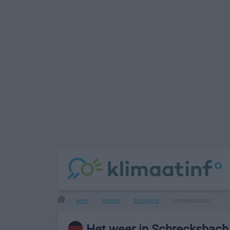
weer
landen
duitsland
schrecksbach
>
>
>
>
Het weer in Schrecksbach