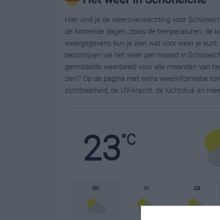
Hier vind je de weersverwachting voor Schöneich
de komende dagen, zoals de temperaturen, de ka
weergegevens kun je zien wat voor weer je kunt 
beschrijven we het weer per maand in Schöneiche
gemiddelde weerbeeld voor alle maanden van het
zien? Op de pagina met extra weerinformatie to
zichtbaarheid, de UV-kracht, de luchtdruk en me
23
°C
do
vr
za