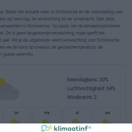
e. Bekijk het actuele weer in Schöneiche en de voorspelling voor
ns op neerslag, de windrichting en de windkracht. Met deze
verwachten in Schöneiche. Op basis van de klimaatstatistieken
. Dit is geen langetermijnverwachting, maar geeft het
 jaar. Wil je de uitgebreide weersverwachting voor Schöneiche
nen we de kans op sneeuw, de gevoelstemperatuur, de
er goede weerinfo.
Neerslagkans: 30%
Luchtvochtigheid: 64%
Windkracht: 2
zo
ma
di
wo