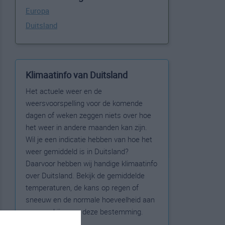
Europa
Duitsland
Klimaatinfo van Duitsland
Het actuele weer en de
weersvoorspelling voor de komende
dagen of weken zeggen niets over hoe
het weer in andere maanden kan zijn.
Wil je een indicatie hebben van hoe het
weer gemiddeld is in Duitsland?
Daarvoor hebben wij handige klimaatinfo
over Duitsland. Bekijk de gemiddelde
temperaturen, de kans op regen of
sneeuw en de normale hoeveelheid aan
zonneschijn voor deze bestemming.