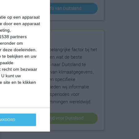
klimaatinfo van Duitsland
matie op een apparaat
ie door een apparaat
eting,
1538 partners
Beste reistijd
hieronder om
Het weer is een belangrijke factor bij het
r deze doeleinden.
reizen. Wil je weten wat de beste
 te bekijken en uw
epaalde
maanden zijn om naar Duitsland te
et recht om bezwaar
reizen? Op basis van klimaatgegevens,
. U kunt uw
weersextremen en specifieke
 site en te klikken
weerinformatie bieden wij informatie
over de beste reisperiodes voor
duizenden bestemmingen wereldwijd.
beste reistijd voor Duitsland
 AKKOORD