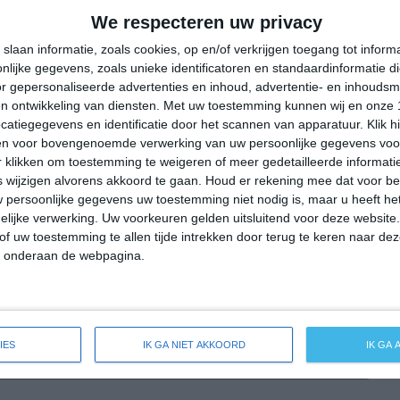
30°
13°
30°
19°
26°
17°
27°
14°
We respecteren uw privacy
27°C
23°C
19°C
16°C
14°C
slaan informatie, zoals cookies, op en/of verkrijgen toegang tot infor
lijke gegevens, zoals unieke identificatoren en standaardinformatie d
r gepersonaliseerde advertenties en inhoud, advertentie- en inhoudsm
n ontwikkeling van diensten.
Met uw toestemming kunnen wij en onze 
17:00
20:00
23:00
02:00
05:00
atiegegevens en identificatie door het scannen van apparatuur. Klik 
en voor bovengenoemde verwerking van uw persoonlijke gegevens voo
 klikken om toestemming te weigeren of meer gedetailleerde informatie
wijzigen alvorens akkoord te gaan.
Houd er rekening mee dat voor b
17:00
20:00
23:00
02:00
05:00
 persoonlijke gegevens uw toestemming niet nodig is, maar u heeft h
lijke verwerking. Uw voorkeuren gelden uitsluitend voor deze website
W 3
WNW 3
WNW 2
WNW 1
W 2
of uw toestemming te allen tijde intrekken door terug te keren naar deze
" onderaan de webpagina.
17:00
20:00
23:00
02:00
05:00
IES
IK GA NIET AKKOORD
IK GA
ide weersverwachting voor Schöneiche