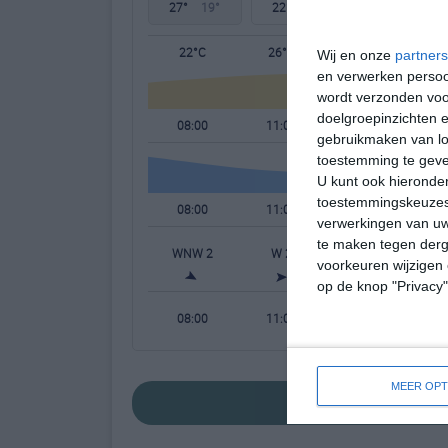
27°
19°
22°
13°
24°
12°
22°C
26°C
27°C
Wij en onze
partners
en verwerken persoon
wordt verzonden voo
doelgroepinzichten e
08:00
11:00
14:00
gebruikmaken van loc
toestemming te gev
U kunt ook hieronder
toestemmingskeuzes 
08:00
11:00
14:00
verwerkingen van uw
te maken tegen derge
WNW 2
W 2
W 3
voorkeuren wijzigen 
op de knop "Privacy
08:00
11:00
14:00
MEER OPT
bekijk de uitgebre