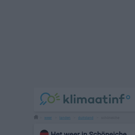
weer
landen
duitsland
schöneiche
>
>
>
>
Het weer in Schöneiche