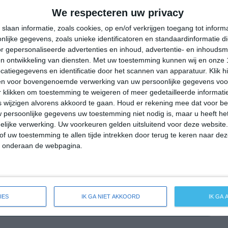
29°
17°
28°
18°
33°
17°
32°
16°
We respecteren uw privacy
21°C
22°C
20°C
15°C
13°C
slaan informatie, zoals cookies, op en/of verkrijgen toegang tot infor
lijke gegevens, zoals unieke identificatoren en standaardinformatie d
r gepersonaliseerde advertenties en inhoud, advertentie- en inhoudsm
n ontwikkeling van diensten.
Met uw toestemming kunnen wij en onze 
14:00
17:00
20:00
23:00
02:00
atiegegevens en identificatie door het scannen van apparatuur. Klik 
en voor bovengenoemde verwerking van uw persoonlijke gegevens voo
 klikken om toestemming te weigeren of meer gedetailleerde informatie
wijzigen alvorens akkoord te gaan.
Houd er rekening mee dat voor b
14:00
17:00
20:00
23:00
02:00
 persoonlijke gegevens uw toestemming niet nodig is, maar u heeft h
lijke verwerking. Uw voorkeuren gelden uitsluitend voor deze website
W 3
WNW 3
NW 2
NNO 1
NNO 2
of uw toestemming te allen tijde intrekken door terug te keren naar deze
" onderaan de webpagina.
14:00
17:00
20:00
23:00
02:00
IES
IK GA NIET AKKOORD
IK GA
ide weersverwachting voor Schömerich