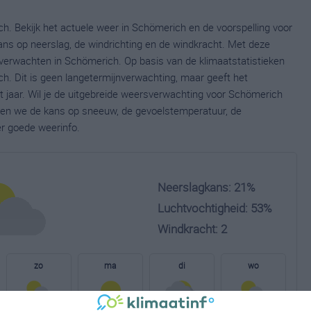
h. Bekijk het actuele weer in Schömerich en de voorspelling voor
ns op neerslag, de windrichting en de windkracht. Met deze
verwachten in Schömerich. Op basis van de klimaatstatistieken
h. Dit is geen langetermijnverwachting, maar geeft het
 jaar. Wil je de uitgebreide weersverwachting voor Schömerich
nen we de kans op sneeuw, de gevoelstemperatuur, de
er goede weerinfo.
Neerslagkans: 21%
Luchtvochtigheid: 53%
Windkracht: 2
zo
ma
di
wo