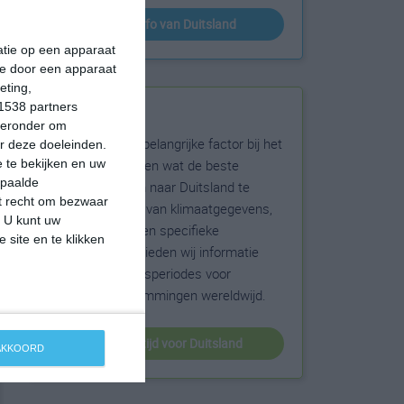
klimaatinfo van Duitsland
matie op een apparaat
ie door een apparaat
eting,
1538 partners
Beste reistijd
hieronder om
Het weer is een belangrijke factor bij het
r deze doeleinden.
reizen. Wil je weten wat de beste
 te bekijken en uw
epaalde
maanden zijn om naar Duitsland te
et recht om bezwaar
reizen? Op basis van klimaatgegevens,
. U kunt uw
weersextremen en specifieke
 site en te klikken
weerinformatie bieden wij informatie
over de beste reisperiodes voor
duizenden bestemmingen wereldwijd.
beste reistijd voor Duitsland
 AKKOORD