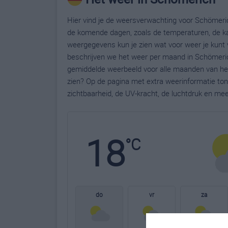
Hier vind je de weersverwachting voor Schömeric
de komende dagen, zoals de temperaturen, de ka
weergegevens kun je zien wat voor weer je kunt 
beschrijven we het weer per maand in Schömeric
gemiddelde weerbeeld voor alle maanden van het
zien? Op de pagina met extra weerinformatie to
zichtbaarheid, de UV-kracht, de luchtdruk en me
18
°C
do
vr
za