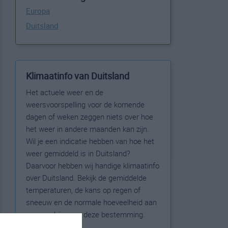
Europa
Duitsland
Klimaatinfo van Duitsland
Het actuele weer en de
weersvoorspelling voor de komende
dagen of weken zeggen niets over hoe
het weer in andere maanden kan zijn.
Wil je een indicatie hebben van hoe het
weer gemiddeld is in Duitsland?
Daarvoor hebben wij handige klimaatinfo
over Duitsland. Bekijk de gemiddelde
temperaturen, de kans op regen of
sneeuw en de normale hoeveelheid aan
zonneschijn voor deze bestemming.