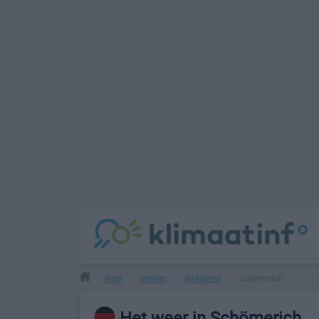
weer
landen
duitsland
schömerich
>
>
>
>
Het weer in Schömerich