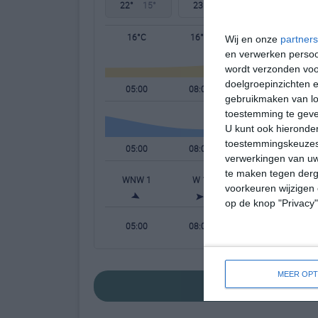
22°
15°
23°
11°
27°
10°
16°C
16°C
19°C
Wij en onze
partners
en verwerken persoon
wordt verzonden voo
doelgroepinzichten e
05:00
08:00
11:00
gebruikmaken van loc
toestemming te gev
U kunt ook hieronder
toestemmingskeuzes 
05:00
08:00
11:00
verwerkingen van uw
te maken tegen derge
WNW 1
W 1
W 2
voorkeuren wijzigen 
op de knop "Privacy
05:00
08:00
11:00
MEER OPT
bekijk de uitgebre