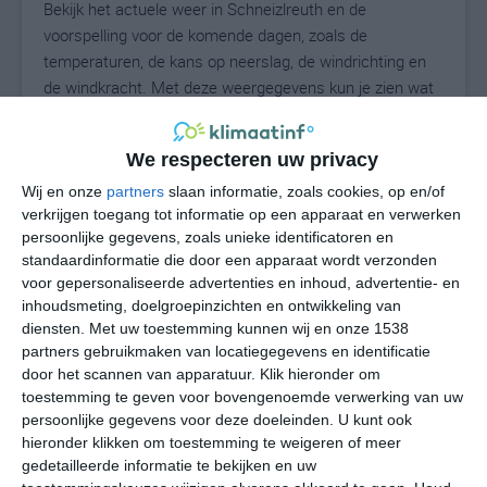
Bekijk het actuele weer in Schneizlreuth en de
voorspelling voor de komende dagen, zoals de
temperaturen, de kans op neerslag, de windrichting en
de windkracht. Met deze weergegevens kun je zien wat
voor weer je kunt verwachten in Schneizlreuth. Op basis
van de klimaatstatistieken beschrijven we het weer per
We respecteren uw privacy
maand in Schneizlreuth. Dit is geen
langetermijnverwachting, maar geeft het gemiddelde
Wij en onze
partners
slaan informatie, zoals cookies, op en/of
verkrijgen toegang tot informatie op een apparaat en verwerken
weerbeeld voor alle maanden van het jaar. Wil je de
persoonlijke gegevens, zoals unieke identificatoren en
uitgebreide weersverwachting voor Schneizlreuth zien?
standaardinformatie die door een apparaat wordt verzonden
Op de pagina met extra weerinformatie tonen we de
voor gepersonaliseerde advertenties en inhoud, advertentie- en
kans op sneeuw, de gevoelstemperatuur, de
inhoudsmeting, doelgroepinzichten en ontwikkeling van
zichtbaarheid, de UV-kracht, de luchtdruk en meer goede
diensten.
Met uw toestemming kunnen wij en onze 1538
weerinfo.
partners gebruikmaken van locatiegegevens en identificatie
door het scannen van apparatuur. Klik hieronder om
toestemming te geven voor bovengenoemde verwerking van uw
persoonlijke gegevens voor deze doeleinden. U kunt ook
19
N
hieronder klikken om toestemming te weigeren of meer
°C
gedetailleerde informatie te bekijken en uw
L