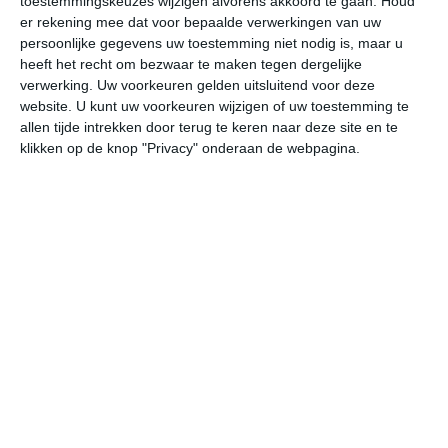
toestemmingskeuzes wijzigen alvorens akkoord te gaan.
Houd
W
er rekening mee dat voor bepaalde verwerkingen van uw
persoonlijke gegevens uw toestemming niet nodig is, maar u
heeft het recht om bezwaar te maken tegen dergelijke
za
zo
ma
di
wo
verwerking. Uw voorkeuren gelden uitsluitend voor deze
website. U kunt uw voorkeuren wijzigen of uw toestemming te
allen tijde intrekken door terug te keren naar deze site en te
25°
15°
29°
15°
30°
18°
26°
18°
27°
17°
klikken op de knop "Privacy" onderaan de webpagina.
21°C
23°C
24°C
22°C
17°C
16
11:00
14:00
17:00
20:00
23:00
02
11:00
14:00
17:00
20:00
23:00
02
NO 2
NO 2
ONO 2
ONO 1
ZZW 1
ZW