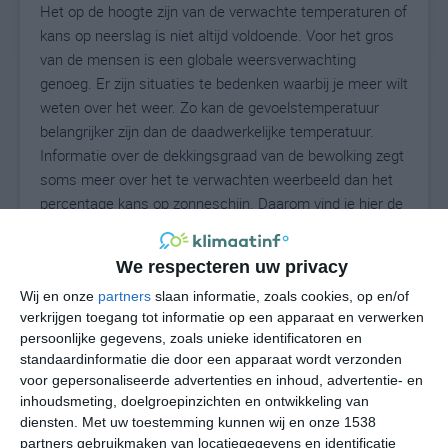
Het op de hoogte zijn van de verwachte temperaturen of
kans op neerslag is niet altijd voldoende. Voor het gros
van de mensen is een globale weersverwachting
genoeg. Er zijn situaties te bedenken waarbij je meer wilt
weten over het weer. Zo kan de gevoelstemperatuur
belangrijker zijn dan de daadwerkelijke temperatuur.
Informatie over de dekkingsgraad van de bewolking zegt
soms meer over het te verwachten weerbeeld dan het
percentage kans op zonneschijn. Daarom vind je hier de
uitgebreide weersvoorspelling voor Schlüsselfeld.
We respecteren uw privacy
Wij en onze
partners
slaan informatie, zoals cookies, op en/of
23
N
°C
verkrijgen toegang tot informatie op een apparaat en verwerken
persoonlijke gegevens, zoals unieke identificatoren en
L
standaardinformatie die door een apparaat wordt verzonden
W
voor gepersonaliseerde advertenties en inhoud, advertentie- en
inhoudsmeting, doelgroepinzichten en ontwikkeling van
diensten.
Met uw toestemming kunnen wij en onze 1538
vr
za
zo
ma
di
partners gebruikmaken van locatiegegevens en identificatie