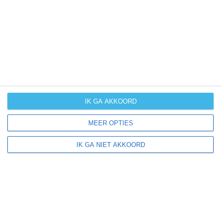
UV-index
UV 0
Schlüsselfeld ligt in:
Europa
Duitsland
IK GA AKKOORD
MEER OPTIES
Klimaatinfo van Duitsland
IK GA NIET AKKOORD
Het actuele weer en de weersvoorspelling voor de
komende dagen of weken zeggen niets over hoe het
weer in andere maanden kan zijn. Wil je een indicatie
hebben van hoe het weer gemiddeld is in Duitsland?
Daarvoor hebben wij handige klimaatinfo over Duitsland.
Bekijk de gemiddelde temperaturen, de kans op regen of