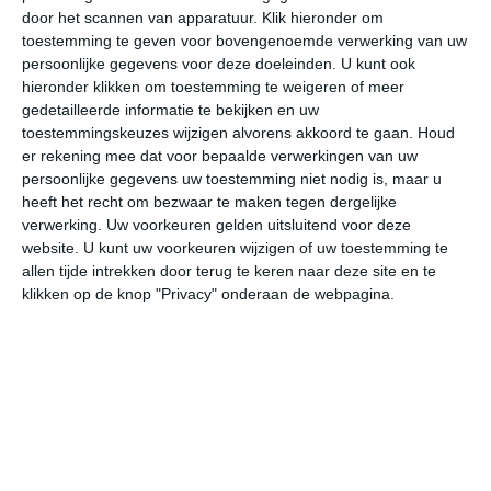
door het scannen van apparatuur. Klik hieronder om
toestemming te geven voor bovengenoemde verwerking van uw
25°
18°
28°
12°
34°
14°
34°
20°
29°
18°
persoonlijke gegevens voor deze doeleinden. U kunt ook
hieronder klikken om toestemming te weigeren of meer
19°C
16°C
13°C
13°C
20°C
26
gedetailleerde informatie te bekijken en uw
toestemmingskeuzes wijzigen alvorens akkoord te gaan.
Houd
er rekening mee dat voor bepaalde verwerkingen van uw
persoonlijke gegevens uw toestemming niet nodig is, maar u
22:00
01:00
04:00
07:00
10:00
13
heeft het recht om bezwaar te maken tegen dergelijke
verwerking. Uw voorkeuren gelden uitsluitend voor deze
website. U kunt uw voorkeuren wijzigen of uw toestemming te
allen tijde intrekken door terug te keren naar deze site en te
22:00
01:00
04:00
07:00
10:00
13
klikken op de knop "Privacy" onderaan de webpagina.
NNO 1
NO 1
NNO 1
NNO 1
O 2
O
22:00
01:00
04:00
07:00
10:00
13