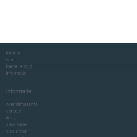
klimaatinfo.nl
klimaat
weer
beste reistijd
informatie
informatie
over klimaatinfo
contact
links
adverteren
disclaimer