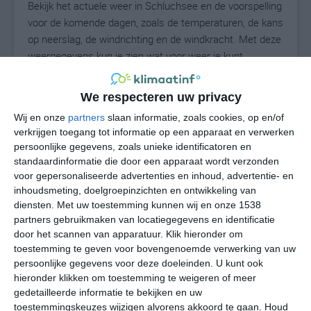
Bekijk het actuele weer in Schluchsee en de voorspelling
voor de komende dagen, zoals de temperaturen, de kans
op neerslag, de windrichting en de windkracht. Met deze
weergegevens kun je zien wat voor weer je kunt
verwachten in Schluchsee. Op basis van de
klimaatstatistieken beschrijven we het weer per maand
We respecteren uw privacy
in Schluchsee. Dit is geen langetermijnverwachting,
Wij en onze
partners
slaan informatie, zoals cookies, op en/of
maar geeft het gemiddelde weerbeeld voor alle
verkrijgen toegang tot informatie op een apparaat en verwerken
maanden van het jaar. Wil je de uitgebreide
persoonlijke gegevens, zoals unieke identificatoren en
weersverwachting voor Schluchsee zien? Op de pagina
standaardinformatie die door een apparaat wordt verzonden
met extra weerinformatie tonen we de kans op sneeuw,
voor gepersonaliseerde advertenties en inhoud, advertentie- en
de gevoelstemperatuur, de zichtbaarheid, de UV-kracht,
inhoudsmeting, doelgroepinzichten en ontwikkeling van
de luchtdruk en meer goede weerinfo.
diensten.
Met uw toestemming kunnen wij en onze 1538
partners gebruikmaken van locatiegegevens en identificatie
door het scannen van apparatuur. Klik hieronder om
toestemming te geven voor bovengenoemde verwerking van uw
19
persoonlijke gegevens voor deze doeleinden. U kunt ook
N
°C
hieronder klikken om toestemming te weigeren of meer
L
gedetailleerde informatie te bekijken en uw
W
toestemmingskeuzes wijzigen alvorens akkoord te gaan.
Houd