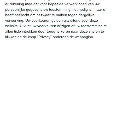
er rekening mee dat voor bepaalde verwerkingen van uw
persoonlijke gegevens uw toestemming niet nodig is, maar u
do
vr
za
zo
ma
heeft het recht om bezwaar te maken tegen dergelijke
verwerking. Uw voorkeuren gelden uitsluitend voor deze
website. U kunt uw voorkeuren wijzigen of uw toestemming te
allen tijde intrekken door terug te keren naar deze site en te
24°
13°
24°
13°
26°
11°
29°
14°
25°
17°
klikken op de knop "Privacy" onderaan de webpagina.
23°C
24°C
22°C
16°C
15°C
14
13:00
16:00
19:00
22:00
01:00
04
13:00
16:00
19:00
22:00
01:00
04
WNW 2
NW 2
NNW 2
NNW 2
NNW 2
NN
13:00
16:00
19:00
22:00
01:00
04