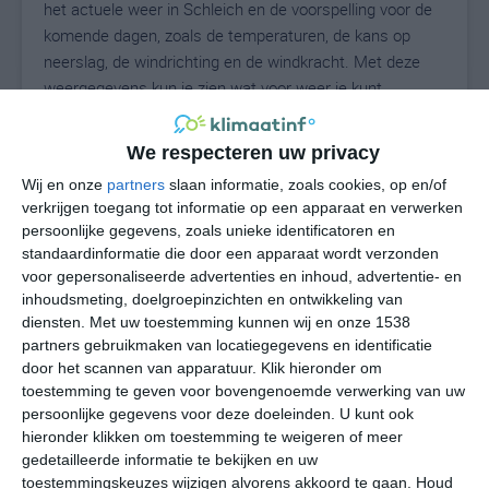
het actuele weer in Schleich en de voorspelling voor de
komende dagen, zoals de temperaturen, de kans op
neerslag, de windrichting en de windkracht. Met deze
weergegevens kun je zien wat voor weer je kunt
verwachten in Schleich. Op basis van de
klimaatstatistieken beschrijven we het weer per maand
We respecteren uw privacy
in Schleich. Dit is geen langetermijnverwachting, maar
Wij en onze
partners
slaan informatie, zoals cookies, op en/of
geeft het gemiddelde weerbeeld voor alle maanden van
verkrijgen toegang tot informatie op een apparaat en verwerken
het jaar. Wil je de uitgebreide weersverwachting voor
persoonlijke gegevens, zoals unieke identificatoren en
Schleich zien? Op de pagina met extra weerinformatie
standaardinformatie die door een apparaat wordt verzonden
tonen we de kans op sneeuw, de gevoelstemperatuur,
voor gepersonaliseerde advertenties en inhoud, advertentie- en
de zichtbaarheid, de UV-kracht, de luchtdruk en meer
inhoudsmeting, doelgroepinzichten en ontwikkeling van
goede weerinfo.
diensten.
Met uw toestemming kunnen wij en onze 1538
partners gebruikmaken van locatiegegevens en identificatie
door het scannen van apparatuur. Klik hieronder om
toestemming te geven voor bovengenoemde verwerking van uw
17
persoonlijke gegevens voor deze doeleinden. U kunt ook
N
°C
hieronder klikken om toestemming te weigeren of meer
L
gedetailleerde informatie te bekijken en uw
W
toestemmingskeuzes wijzigen alvorens akkoord te gaan.
Houd