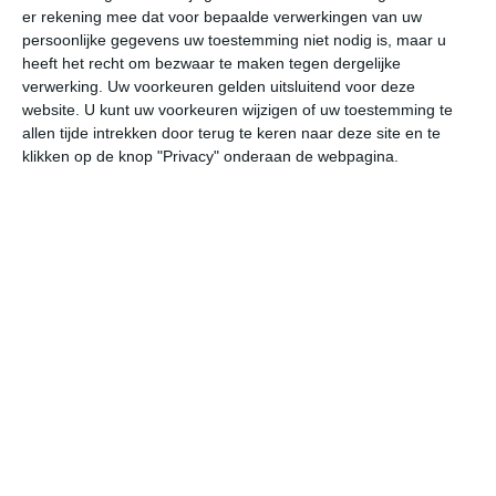
er rekening mee dat voor bepaalde verwerkingen van uw
persoonlijke gegevens uw toestemming niet nodig is, maar u
vr
za
zo
ma
di
heeft het recht om bezwaar te maken tegen dergelijke
verwerking. Uw voorkeuren gelden uitsluitend voor deze
website. U kunt uw voorkeuren wijzigen of uw toestemming te
allen tijde intrekken door terug te keren naar deze site en te
23°
10°
29°
9°
30°
15°
31°
18°
27°
14°
klikken op de knop "Privacy" onderaan de webpagina.
22°C
23°C
22°C
15°C
12°C
10
13:00
16:00
19:00
22:00
01:00
04
13:00
16:00
19:00
22:00
01:00
04
NNW 2
NNO 2
NO 2
NO 1
ONO 1
O
13:00
16:00
19:00
22:00
01:00
04