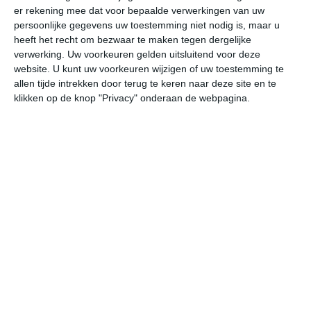
er rekening mee dat voor bepaalde verwerkingen van uw
persoonlijke gegevens uw toestemming niet nodig is, maar u
vr
za
zo
ma
di
heeft het recht om bezwaar te maken tegen dergelijke
verwerking. Uw voorkeuren gelden uitsluitend voor deze
website. U kunt uw voorkeuren wijzigen of uw toestemming te
allen tijde intrekken door terug te keren naar deze site en te
22°
9°
27°
10°
29°
16°
29°
19°
26°
14°
klikken op de knop "Privacy" onderaan de webpagina.
22°C
19°C
14°C
12°C
10°C
13
17:00
20:00
23:00
02:00
05:00
08
17:00
20:00
23:00
02:00
05:00
08
NNO 2
NO 2
N 2
N 2
NNW 2
NN
17:00
20:00
23:00
02:00
05:00
08