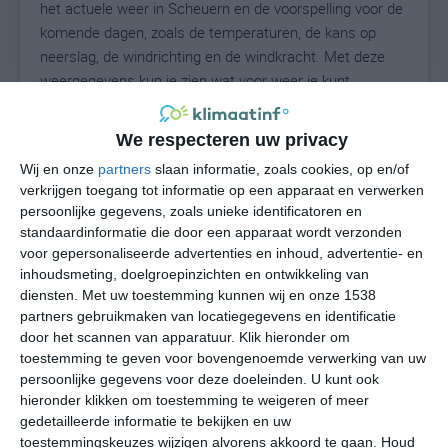
het actuele weer in Scheuern en de voorspelling voor de
komende dagen, zoals de temperaturen, de kans op
neerslag, de windrichting en de windkracht. Met deze
weergegevens kun je zien wat voor weer je kunt
verwachten in Scheuern. Op basis van de
klimaatstatistieken beschrijven we het weer per maand
We respecteren uw privacy
in Scheuern. Dit is geen langetermijnverwachting, maar
Wij en onze
partners
slaan informatie, zoals cookies, op en/of
geeft het gemiddelde weerbeeld voor alle maanden van
verkrijgen toegang tot informatie op een apparaat en verwerken
het jaar. Wil je de uitgebreide weersverwachting voor
persoonlijke gegevens, zoals unieke identificatoren en
Scheuern zien? Op de pagina met extra weerinformatie
standaardinformatie die door een apparaat wordt verzonden
tonen we de kans op sneeuw, de gevoelstemperatuur,
voor gepersonaliseerde advertenties en inhoud, advertentie- en
de zichtbaarheid, de UV-kracht, de luchtdruk en meer
inhoudsmeting, doelgroepinzichten en ontwikkeling van
goede weerinfo.
diensten.
Met uw toestemming kunnen wij en onze 1538
partners gebruikmaken van locatiegegevens en identificatie
door het scannen van apparatuur. Klik hieronder om
toestemming te geven voor bovengenoemde verwerking van uw
17
persoonlijke gegevens voor deze doeleinden. U kunt ook
N
°C
hieronder klikken om toestemming te weigeren of meer
L
gedetailleerde informatie te bekijken en uw
W
toestemmingskeuzes wijzigen alvorens akkoord te gaan.
Houd