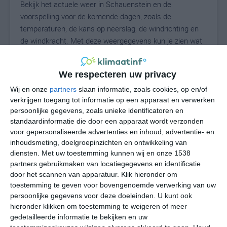
Bekijk het actuele weer in Schauenstein en de
voorspelling voor de komende dagen, zoals de
temperaturen, de kans op neerslag, de windrichting en
de windkracht. Met deze weergegevens kun je zien wat
voor weer je kunt verwachten in Schauenstein. Op basis
van de klimaatstatistieken beschrijven we het weer per
We respecteren uw privacy
maand in Schauenstein. Dit is geen
langetermijnverwachting, maar geeft het gemiddelde
Wij en onze
partners
slaan informatie, zoals cookies, op en/of
verkrijgen toegang tot informatie op een apparaat en verwerken
weerbeeld voor alle maanden van het jaar. Wil je de
persoonlijke gegevens, zoals unieke identificatoren en
uitgebreide weersverwachting voor Schauenstein zien?
standaardinformatie die door een apparaat wordt verzonden
Op de pagina met extra weerinformatie tonen we de
voor gepersonaliseerde advertenties en inhoud, advertentie- en
kans op sneeuw, de gevoelstemperatuur, de
inhoudsmeting, doelgroepinzichten en ontwikkeling van
zichtbaarheid, de UV-kracht, de luchtdruk en meer goede
diensten.
Met uw toestemming kunnen wij en onze 1538
weerinfo.
partners gebruikmaken van locatiegegevens en identificatie
door het scannen van apparatuur. Klik hieronder om
toestemming te geven voor bovengenoemde verwerking van uw
persoonlijke gegevens voor deze doeleinden. U kunt ook
21
N
hieronder klikken om toestemming te weigeren of meer
°C
gedetailleerde informatie te bekijken en uw
L