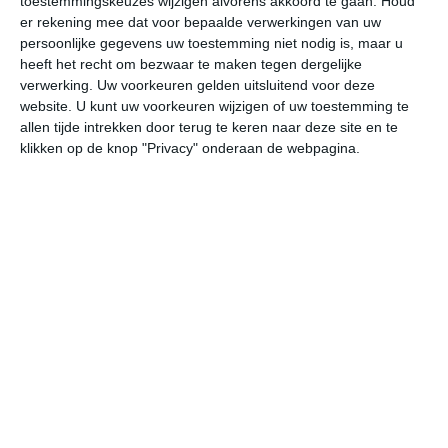
toestemmingskeuzes wijzigen alvorens akkoord te gaan.
Houd
W
er rekening mee dat voor bepaalde verwerkingen van uw
persoonlijke gegevens uw toestemming niet nodig is, maar u
heeft het recht om bezwaar te maken tegen dergelijke
za
zo
ma
di
wo
verwerking. Uw voorkeuren gelden uitsluitend voor deze
website. U kunt uw voorkeuren wijzigen of uw toestemming te
allen tijde intrekken door terug te keren naar deze site en te
25°
15°
30°
12°
29°
16°
23°
13°
25°
9°
klikken op de knop "Privacy" onderaan de webpagina.
19°C
15°C
14°C
12°C
19°C
26
21:00
00:00
03:00
06:00
09:00
12
21:00
00:00
03:00
06:00
09:00
12
NO 2
ONO 1
OZO 1
OZO 1
ZO 1
Z