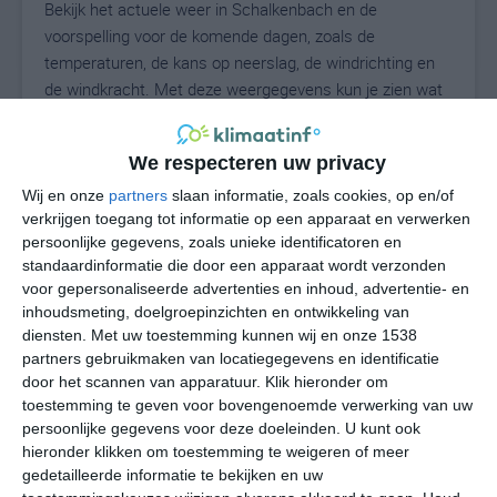
Bekijk het actuele weer in Schalkenbach en de
voorspelling voor de komende dagen, zoals de
temperaturen, de kans op neerslag, de windrichting en
de windkracht. Met deze weergegevens kun je zien wat
voor weer je kunt verwachten in Schalkenbach. Op basis
van de klimaatstatistieken beschrijven we het weer per
We respecteren uw privacy
maand in Schalkenbach. Dit is geen
langetermijnverwachting, maar geeft het gemiddelde
Wij en onze
partners
slaan informatie, zoals cookies, op en/of
verkrijgen toegang tot informatie op een apparaat en verwerken
weerbeeld voor alle maanden van het jaar. Wil je de
persoonlijke gegevens, zoals unieke identificatoren en
uitgebreide weersverwachting voor Schalkenbach zien?
standaardinformatie die door een apparaat wordt verzonden
Op de pagina met extra weerinformatie tonen we de
voor gepersonaliseerde advertenties en inhoud, advertentie- en
kans op sneeuw, de gevoelstemperatuur, de
inhoudsmeting, doelgroepinzichten en ontwikkeling van
zichtbaarheid, de UV-kracht, de luchtdruk en meer goede
diensten.
Met uw toestemming kunnen wij en onze 1538
weerinfo.
partners gebruikmaken van locatiegegevens en identificatie
door het scannen van apparatuur. Klik hieronder om
toestemming te geven voor bovengenoemde verwerking van uw
persoonlijke gegevens voor deze doeleinden. U kunt ook
20
N
hieronder klikken om toestemming te weigeren of meer
°C
gedetailleerde informatie te bekijken en uw
L