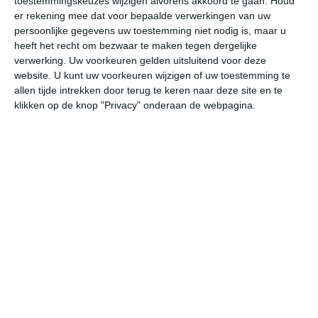
toestemmingskeuzes wijzigen alvorens akkoord te gaan.
Houd
W
er rekening mee dat voor bepaalde verwerkingen van uw
persoonlijke gegevens uw toestemming niet nodig is, maar u
heeft het recht om bezwaar te maken tegen dergelijke
do
vr
za
zo
ma
verwerking. Uw voorkeuren gelden uitsluitend voor deze
website. U kunt uw voorkeuren wijzigen of uw toestemming te
allen tijde intrekken door terug te keren naar deze site en te
22°
15°
21°
10°
26°
10°
32°
15°
29°
19°
klikken op de knop "Privacy" onderaan de webpagina.
18°C
14°C
11°C
10°C
15°C
19
21:00
00:00
03:00
06:00
09:00
12
21:00
00:00
03:00
06:00
09:00
12
NW 2
NW 1
W 1
WZW 1
NNW 1
N