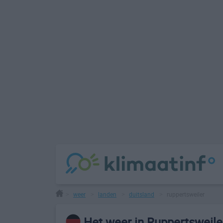
weer
landen
duitsland
ruppertsweiler
>
>
>
>
Het weer in Ruppertsweile