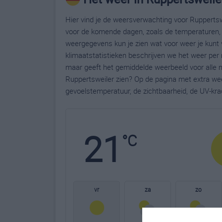
Hier vind je de weersverwachting voor Ruppertswe
voor de komende dagen, zoals de temperaturen, 
weergegevens kun je zien wat voor weer je kunt 
klimaatstatistieken beschrijven we het weer per
maar geeft het gemiddelde weerbeeld voor alle m
Ruppertsweiler zien? Op de pagina met extra we
gevoelstemperatuur, de zichtbaarheid, de UV-kra
21
°C
vr
za
zo