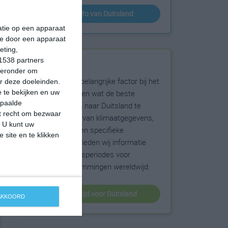
klimaatinfo van Duitsland
matie op een apparaat
ie door een apparaat
eting,
1538 partners
Beste reistijd
hieronder om
Het weer is een belangrijke factor bij het
r deze doeleinden.
reizen. Wil je weten wat de beste
 te bekijken en uw
epaalde
maanden zijn om naar Duitsland te
et recht om bezwaar
reizen? Op basis van klimaatgegevens,
. U kunt uw
weersextremen en specifieke
 site en te klikken
weerinformatie bieden wij informatie
over de beste reisperiodes voor
duizenden bestemmingen wereldwijd.
beste reistijd voor Duitsland
 AKKOORD