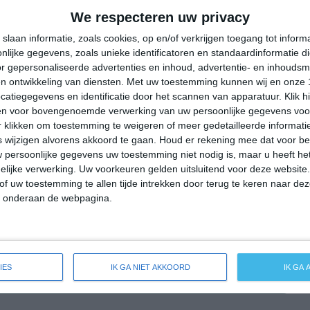
30°
19°
32°
15°
33°
16°
36°
19°
We respecteren uw privacy
23°C
28°C
30°C
27°C
21°C
slaan informatie, zoals cookies, op en/of verkrijgen toegang tot infor
lijke gegevens, zoals unieke identificatoren en standaardinformatie d
r gepersonaliseerde advertenties en inhoud, advertentie- en inhoudsm
n ontwikkeling van diensten.
Met uw toestemming kunnen wij en onze 
11:00
14:00
17:00
20:00
23:00
atiegegevens en identificatie door het scannen van apparatuur. Klik 
en voor bovengenoemde verwerking van uw persoonlijke gegevens voo
 klikken om toestemming te weigeren of meer gedetailleerde informatie
wijzigen alvorens akkoord te gaan.
Houd er rekening mee dat voor b
11:00
14:00
17:00
20:00
23:00
 persoonlijke gegevens uw toestemming niet nodig is, maar u heeft h
lijke verwerking. Uw voorkeuren gelden uitsluitend voor deze website
O 2
O 2
OZO 2
O 1
NNO 1
of uw toestemming te allen tijde intrekken door terug te keren naar deze
" onderaan de webpagina.
11:00
14:00
17:00
20:00
23:00
IES
IK GA NIET AKKOORD
IK GA
e weersverwachting voor Ruppertsweiler