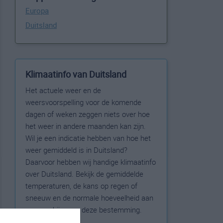
Europa
Duitsland
Klimaatinfo van Duitsland
Het actuele weer en de
weersvoorspelling voor de komende
dagen of weken zeggen niets over hoe
het weer in andere maanden kan zijn.
Wil je een indicatie hebben van hoe het
weer gemiddeld is in Duitsland?
Daarvoor hebben wij handige klimaatinfo
over Duitsland. Bekijk de gemiddelde
temperaturen, de kans op regen of
sneeuw en de normale hoeveelheid aan
zonneschijn voor deze bestemming.