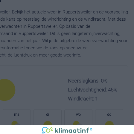
iler. Bekijk het actuele weer in Ruppertsweiler en de voorspelling
de kans op neerslag, de windrichting en de windkracht. Met deze
verwachten in Ruppertsweiler. Op basis van de
 maand in Ruppertsweiler. Dit is geen langetermijnverwachting,
aanden van het jaar. Wil je de uitgebreide weersverwachting voor
erinformatie tonen we de kans op sneeuw, de
cht, de luchtdruk en meer goede weerinfo.
Neerslagkans: 0%
Luchtvochtigheid: 45%
Windkracht: 1
ma
di
wo
do