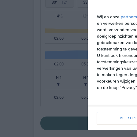
30°
12°
33°
16°
32°
17°
14°C
12°C
16°C
Wij en onze
partners
en verwerken persoon
wordt verzonden voo
doelgroepinzichten e
02:00
05:00
08:00
gebruikmaken van loc
toestemming te gev
U kunt ook hieronder
toestemmingskeuzes 
02:00
05:00
08:00
verwerkingen van uw
te maken tegen derge
N 1
N 1
NNW 1
voorkeuren wijzigen 
op de knop "Privacy
02:00
05:00
08:00
MEER OPT
bekijk de uitgebreid