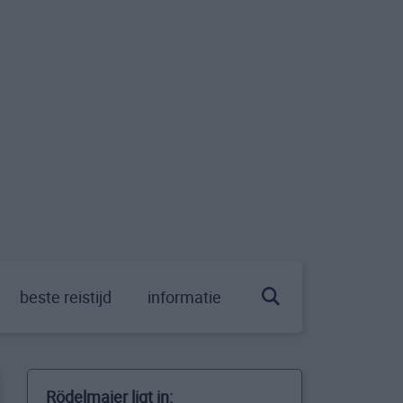
beste reistijd
informatie
Rödelmaier ligt in: