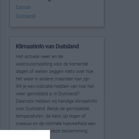
Europa
Duitsland
Klimaatinfo van Duitsland
Het actuele weer en de
weersvoorspelling voor de komende
dagen of weken zeggen niets over hoe
het weer in andere maanden kan zijn.
Wil je een indicatie hebben van hoe het
weer gemiddeld is in Duitsland?
Daarvoor hebben wij handige klimaatinfo
over Duitsland. Bekijk de gemiddelde
temperaturen, de kans op regen of
sneeuw en de normale hoeveelheid aan
zonneschijn voor deze bestemming.