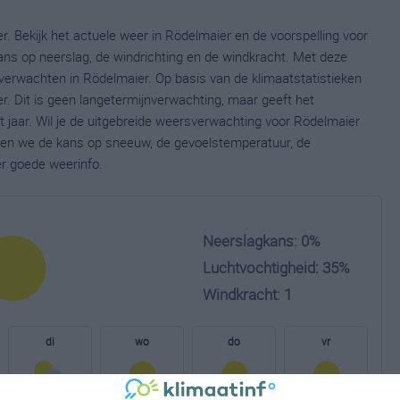
. Bekijk het actuele weer in Rödelmaier en de voorspelling voor
ns op neerslag, de windrichting en de windkracht. Met deze
verwachten in Rödelmaier. Op basis van de klimaatstatistieken
. Dit is geen langetermijnverwachting, maar geeft het
jaar. Wil je de uitgebreide weersverwachting voor Rödelmaier
nen we de kans op sneeuw, de gevoelstemperatuur, de
er goede weerinfo.
Neerslagkans: 0%
Luchtvochtigheid: 35%
Windkracht: 1
di
wo
do
vr