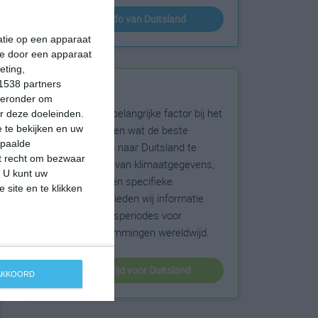
klimaatinfo van Duitsland
matie op een apparaat
ie door een apparaat
eting,
1538 partners
Beste reistijd
hieronder om
Het weer is een belangrijke factor bij het
r deze doeleinden.
reizen. Wil je weten wat de beste
 te bekijken en uw
epaalde
maanden zijn om naar Duitsland te
et recht om bezwaar
reizen? Op basis van klimaatgegevens,
. U kunt uw
weersextremen en specifieke
 site en te klikken
weerinformatie bieden wij informatie
over de beste reisperiodes voor
duizenden bestemmingen wereldwijd.
beste reistijd voor Duitsland
 AKKOORD