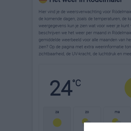
Hier vind je de weersverwachting voor Rödelmaier
de komende dagen, zoals de temperaturen, de ka
weergegevens kun je zien wat voor weer je kunt 
beschrijven we het weer per maand in Rödelmaier
gemiddelde weerbeeld voor alle maanden van het 
zien? Op de pagina met extra weerinformatie to
zichtbaarheid, de UV-kracht, de luchtdruk en me
24
°C
za
zo
ma