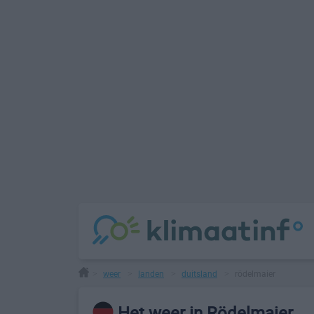
weer
landen
duitsland
rödelmaier
>
>
>
>
Het weer in Rödelmaier