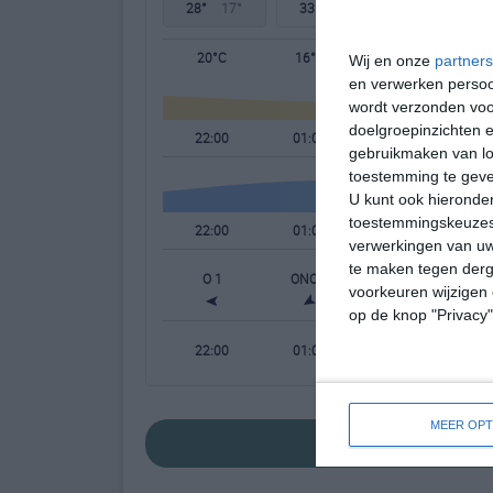
28°
17°
33°
13°
31°
18°
20°C
16°C
14°C
Wij en onze
partners
en verwerken persoon
wordt verzonden voo
doelgroepinzichten e
22:00
01:00
04:00
gebruikmaken van loc
toestemming te gev
U kunt ook hieronder
toestemmingskeuzes 
22:00
01:00
04:00
verwerkingen van uw
te maken tegen derge
O 1
ONO 1
NO 1
voorkeuren wijzigen 
op de knop "Privacy
22:00
01:00
04:00
MEER OPT
bekijk de uitgebre