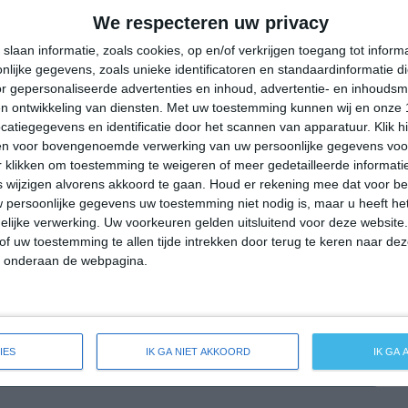
26°
15°
29°
12°
31°
13°
32°
14°
We respecteren uw privacy
14°C
24°C
31°C
33°C
30°C
slaan informatie, zoals cookies, op en/of verkrijgen toegang tot infor
lijke gegevens, zoals unieke identificatoren en standaardinformatie d
r gepersonaliseerde advertenties en inhoud, advertentie- en inhoudsm
n ontwikkeling van diensten.
Met uw toestemming kunnen wij en onze 
07:00
10:00
13:00
16:00
19:00
atiegegevens en identificatie door het scannen van apparatuur. Klik 
en voor bovengenoemde verwerking van uw persoonlijke gegevens voo
 klikken om toestemming te weigeren of meer gedetailleerde informatie
wijzigen alvorens akkoord te gaan.
Houd er rekening mee dat voor b
07:00
10:00
13:00
16:00
19:00
 persoonlijke gegevens uw toestemming niet nodig is, maar u heeft h
lijke verwerking. Uw voorkeuren gelden uitsluitend voor deze website
ONO 1
OZO 2
Z 2
ZW 2
WNW 2
of uw toestemming te allen tijde intrekken door terug te keren naar deze
" onderaan de webpagina.
07:00
10:00
13:00
16:00
19:00
IES
IK GA NIET AKKOORD
IK GA
ide weersverwachting voor Rödelmaier