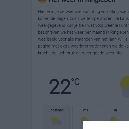
Hier vind je de weersverwachting voor Ringleben.
komende dagen, zoals de temperaturen, de kans 
weergegevens kun je zien wat voor weer je kunt 
beschrijven we het weer per maand in Ringleben.
weerbeeld voor alle maanden van het jaar. Wil j
pagina met extra weerinformatie tonen we de ka
kracht, de luchtdruk en meer goede weerinfo.
22
°C
undefined
ma
di