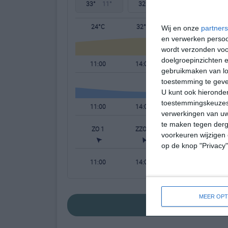
33°
11°
32°
16°
24°
14°
24°C
32°C
32°C
Wij en onze
partners
en verwerken persoon
wordt verzonden voo
doelgroepinzichten e
11:00
14:00
17:00
gebruikmaken van loc
toestemming te gev
U kunt ook hieronder
toestemmingskeuzes 
11:00
14:00
17:00
verwerkingen van uw
te maken tegen derge
ZO 1
ZZO 2
WZW 3
voorkeuren wijzigen 
op de knop "Privacy
11:00
14:00
17:00
MEER OPT
bekijk de uitgebr