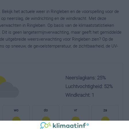
 Bekijk het actuele weer in Ringleben en de voorspelling voor de
op neerslag, de windrichting en de windkracht. Met deze
verwachten in Ringleben. Op basis van de klimaatstatistieken
 Dit is geen langetermijnverwachting, maar geeft het gemiddelde
e de uitgebreide weersverwachting voor Ringleben zien? Op de
ns op sneeuw, de gevoelstemperatuur, de zichtbaarheid, de UV-
Neerslagkans: 25%
Luchtvochtigheid: 52%
Windkracht: 1
wo
do
vr
za