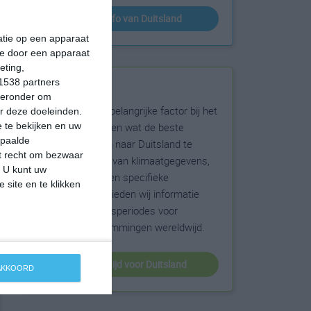
klimaatinfo van Duitsland
matie op een apparaat
ie door een apparaat
eting,
1538 partners
Beste reistijd
hieronder om
Het weer is een belangrijke factor bij het
r deze doeleinden.
reizen. Wil je weten wat de beste
 te bekijken en uw
epaalde
maanden zijn om naar Duitsland te
et recht om bezwaar
reizen? Op basis van klimaatgegevens,
. U kunt uw
weersextremen en specifieke
 site en te klikken
weerinformatie bieden wij informatie
over de beste reisperiodes voor
duizenden bestemmingen wereldwijd.
beste reistijd voor Duitsland
 AKKOORD