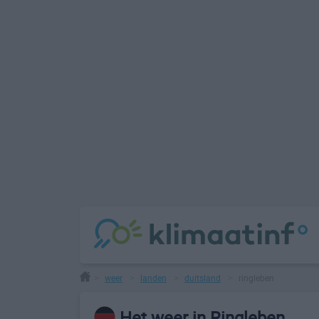
weer
landen
duitsland
ringleben
>
>
>
>
Het weer in Ringleben