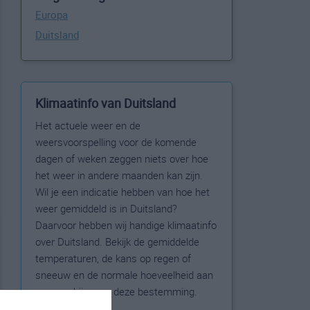
Europa
Duitsland
Klimaatinfo van Duitsland
Het actuele weer en de
weersvoorspelling voor de komende
dagen of weken zeggen niets over hoe
het weer in andere maanden kan zijn.
Wil je een indicatie hebben van hoe het
weer gemiddeld is in Duitsland?
Daarvoor hebben wij handige klimaatinfo
over Duitsland. Bekijk de gemiddelde
temperaturen, de kans op regen of
sneeuw en de normale hoeveelheid aan
zonneschijn voor deze bestemming.