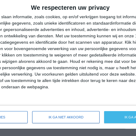
25°
9°
28°
10°
32°
14°
35°
16°
We respecteren uw privacy
30°C
24°C
20°C
17°C
19°C
slaan informatie, zoals cookies, op en/of verkrijgen toegang tot infor
lijke gegevens, zoals unieke identificatoren en standaardinformatie d
r gepersonaliseerde advertenties en inhoud, advertentie- en inhoudsm
n ontwikkeling van diensten.
Met uw toestemming kunnen wij en onze 
20:00
23:00
02:00
05:00
08:00
atiegegevens en identificatie door het scannen van apparatuur. Klik 
en voor bovengenoemde verwerking van uw persoonlijke gegevens voo
 klikken om toestemming te weigeren of meer gedetailleerde informatie
wijzigen alvorens akkoord te gaan.
Houd er rekening mee dat voor b
20:00
23:00
02:00
05:00
08:00
 persoonlijke gegevens uw toestemming niet nodig is, maar u heeft h
lijke verwerking. Uw voorkeuren gelden uitsluitend voor deze website
W 2
W 1
ZZW 1
ZW 1
ZZW 1
of uw toestemming te allen tijde intrekken door terug te keren naar deze
" onderaan de webpagina.
20:00
23:00
02:00
05:00
08:00
IES
IK GA NIET AKKOORD
IK GA
eide weersverwachting voor Ringleben