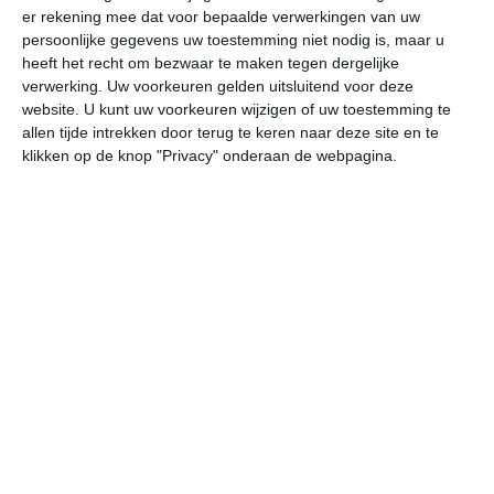
er rekening mee dat voor bepaalde verwerkingen van uw
persoonlijke gegevens uw toestemming niet nodig is, maar u
do
vr
za
zo
ma
heeft het recht om bezwaar te maken tegen dergelijke
verwerking. Uw voorkeuren gelden uitsluitend voor deze
website. U kunt uw voorkeuren wijzigen of uw toestemming te
allen tijde intrekken door terug te keren naar deze site en te
26°
15°
24°
11°
27°
10°
33°
12°
31°
17°
klikken op de knop "Privacy" onderaan de webpagina.
26°C
26°C
22°C
16°C
14°C
13
13:00
16:00
19:00
22:00
01:00
04
13:00
16:00
19:00
22:00
01:00
04
W 3
WNW 3
NW 2
NW 1
WNW 1
NW
13:00
16:00
19:00
22:00
01:00
04