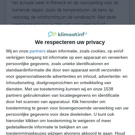
het actuele weer in Rieneck en de voorspelling voor de
komende dagen, zoals de temperaturen, de kans op
neerslag, de windrichting en de windkracht. Met deze
weergegevens kun je zien wat voor weer je kunt
verwachten in Rieneck. Op basis van de
klimaatstatistieken beschrijven we het weer per maand
We respecteren uw privacy
in Rieneck. Dit is geen langetermijnverwachting, maar
Wij en onze
partners
slaan informatie, zoals cookies, op en/of
geeft het gemiddelde weerbeeld voor alle maanden van
verkrijgen toegang tot informatie op een apparaat en verwerken
het jaar. Wil je de uitgebreide weersverwachting voor
persoonlijke gegevens, zoals unieke identificatoren en
Rieneck zien? Op de pagina met extra weerinformatie
standaardinformatie die door een apparaat wordt verzonden
tonen we de kans op sneeuw, de gevoelstemperatuur,
voor gepersonaliseerde advertenties en inhoud, advertentie- en
de zichtbaarheid, de UV-kracht, de luchtdruk en meer
inhoudsmeting, doelgroepinzichten en ontwikkeling van
goede weerinfo.
diensten.
Met uw toestemming kunnen wij en onze 1538
partners gebruikmaken van locatiegegevens en identificatie
door het scannen van apparatuur. Klik hieronder om
toestemming te geven voor bovengenoemde verwerking van uw
21
persoonlijke gegevens voor deze doeleinden. U kunt ook
N
°C
hieronder klikken om toestemming te weigeren of meer
L
gedetailleerde informatie te bekijken en uw
W
toestemmingskeuzes wijzigen alvorens akkoord te gaan.
Houd