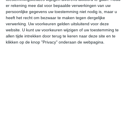
er rekening mee dat voor bepaalde verwerkingen van uw
persoonlijke gegevens uw toestemming niet nodig is, maar u
do
vr
za
zo
ma
heeft het recht om bezwaar te maken tegen dergelijke
verwerking. Uw voorkeuren gelden uitsluitend voor deze
website. U kunt uw voorkeuren wijzigen of uw toestemming te
21°
15°
21°
10°
26°
11°
31°
15°
30°
18°
allen tijde intrekken door terug te keren naar deze site en te
klikken op de knop "Privacy" onderaan de webpagina.
15°C
12°C
11°C
13°C
18°C
20
23:00
02:00
05:00
08:00
11:00
14
23:00
02:00
05:00
08:00
11:00
14
NNW 2
NNW 1
WNW 1
WNW 1
NNO 2
NN
23:00
02:00
05:00
08:00
11:00
14