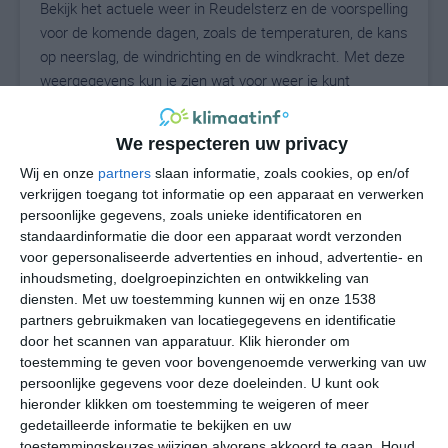
Bekijk het actuele weer in Reudelsterz en de voorspelling
voor de komende dagen, zoals de temperaturen, de kans
op neerslag, de windrichting en de windkracht. Met deze
weergegevens kun je zien wat voor weer je kunt
verwachten in Reudelsterz. Op basis van de
klimaatstatistieken beschrijven we het weer per maand
We respecteren uw privacy
in Reudelsterz. Dit is geen langetermijnverwachting,
Wij en onze
partners
slaan informatie, zoals cookies, op en/of
maar geeft het gemiddelde weerbeeld voor alle
verkrijgen toegang tot informatie op een apparaat en verwerken
maanden van het jaar. Wil je de uitgebreide
persoonlijke gegevens, zoals unieke identificatoren en
weersverwachting voor Reudelsterz zien? Op de pagina
standaardinformatie die door een apparaat wordt verzonden
met extra weerinformatie tonen we de kans op sneeuw,
voor gepersonaliseerde advertenties en inhoud, advertentie- en
de gevoelstemperatuur, de zichtbaarheid, de UV-kracht,
inhoudsmeting, doelgroepinzichten en ontwikkeling van
de luchtdruk en meer goede weerinfo.
diensten.
Met uw toestemming kunnen wij en onze 1538
partners gebruikmaken van locatiegegevens en identificatie
door het scannen van apparatuur. Klik hieronder om
toestemming te geven voor bovengenoemde verwerking van uw
19
N
persoonlijke gegevens voor deze doeleinden. U kunt ook
°C
hieronder klikken om toestemming te weigeren of meer
L
gedetailleerde informatie te bekijken en uw
W
toestemmingskeuzes wijzigen alvorens akkoord te gaan.
Houd