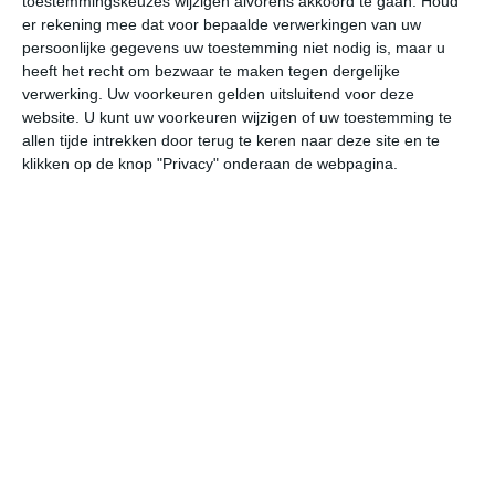
toestemmingskeuzes wijzigen alvorens akkoord te gaan.
Houd
W
er rekening mee dat voor bepaalde verwerkingen van uw
persoonlijke gegevens uw toestemming niet nodig is, maar u
heeft het recht om bezwaar te maken tegen dergelijke
vr
za
zo
ma
di
verwerking. Uw voorkeuren gelden uitsluitend voor deze
website. U kunt uw voorkeuren wijzigen of uw toestemming te
allen tijde intrekken door terug te keren naar deze site en te
22°
13°
25°
11°
28°
14°
25°
16°
26°
14°
klikken op de knop "Privacy" onderaan de webpagina.
16°C
16°C
20°C
24°C
24°C
21
05:00
08:00
11:00
14:00
17:00
20
05:00
08:00
11:00
14:00
17:00
20
N 1
NNO 1
ONO 2
ONO 2
NNO 2
NO