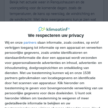
Bekijk het actuele weer in Renquishausen en de
voorspelling voor de komende dagen, zoals de
temperaturen, de kans op neerslag, de windrichting en
de windkracht. Met deze weergegevens kun je zien wat
voor weer je kunt verwachten in Renquishausen. Op
basis van de klimaatstatistieken beschrijven we het
We respecteren uw privacy
weer per maand in Renquishausen. Dit is geen
langetermijnverwachting, maar geeft het gemiddelde
Wij en onze
partners
slaan informatie, zoals cookies, op en/of
verkrijgen toegang tot informatie op een apparaat en verwerken
weerbeeld voor alle maanden van het jaar. Wil je de
persoonlijke gegevens, zoals unieke identificatoren en
uitgebreide weersverwachting voor Renquishausen
standaardinformatie die door een apparaat wordt verzonden
zien? Op de pagina met extra weerinformatie tonen we
voor gepersonaliseerde advertenties en inhoud, advertentie- en
de kans op sneeuw, de gevoelstemperatuur, de
inhoudsmeting, doelgroepinzichten en ontwikkeling van
zichtbaarheid, de UV-kracht, de luchtdruk en meer goede
diensten.
Met uw toestemming kunnen wij en onze 1538
weerinfo.
partners gebruikmaken van locatiegegevens en identificatie
door het scannen van apparatuur. Klik hieronder om
toestemming te geven voor bovengenoemde verwerking van uw
persoonlijke gegevens voor deze doeleinden. U kunt ook
18
N
hieronder klikken om toestemming te weigeren of meer
°C
gedetailleerde informatie te bekijken en uw
L