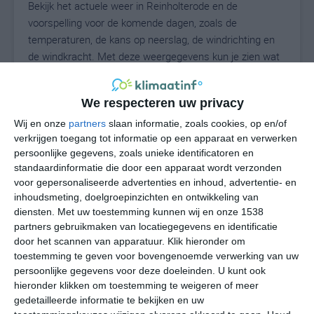
Bekijk het actuele weer in Reinholterode en de
voorspelling voor de komende dagen, zoals de
temperaturen, de kans op neerslag, de windrichting en
de windkracht. Met deze weergegevens kun je zien wat
voor weer je kunt verwachten in Reinholterode. Op basis
van de klimaatstatistieken beschrijven we het weer per
We respecteren uw privacy
maand in Reinholterode. Dit is geen
langetermijnverwachting, maar geeft het gemiddelde
Wij en onze
partners
slaan informatie, zoals cookies, op en/of
verkrijgen toegang tot informatie op een apparaat en verwerken
weerbeeld voor alle maanden van het jaar. Wil je de
persoonlijke gegevens, zoals unieke identificatoren en
uitgebreide weersverwachting voor Reinholterode zien?
standaardinformatie die door een apparaat wordt verzonden
Op de pagina met extra weerinformatie tonen we de
voor gepersonaliseerde advertenties en inhoud, advertentie- en
kans op sneeuw, de gevoelstemperatuur, de
inhoudsmeting, doelgroepinzichten en ontwikkeling van
zichtbaarheid, de UV-kracht, de luchtdruk en meer goede
diensten.
Met uw toestemming kunnen wij en onze 1538
weerinfo.
partners gebruikmaken van locatiegegevens en identificatie
door het scannen van apparatuur. Klik hieronder om
toestemming te geven voor bovengenoemde verwerking van uw
persoonlijke gegevens voor deze doeleinden. U kunt ook
20
N
hieronder klikken om toestemming te weigeren of meer
°C
gedetailleerde informatie te bekijken en uw
L