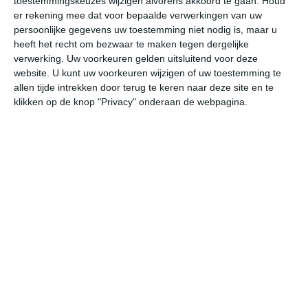
toestemmingskeuzes wijzigen alvorens akkoord te gaan.
Houd
W
er rekening mee dat voor bepaalde verwerkingen van uw
persoonlijke gegevens uw toestemming niet nodig is, maar u
heeft het recht om bezwaar te maken tegen dergelijke
do
vr
za
zo
ma
verwerking. Uw voorkeuren gelden uitsluitend voor deze
website. U kunt uw voorkeuren wijzigen of uw toestemming te
allen tijde intrekken door terug te keren naar deze site en te
23°
15°
20°
9°
24°
10°
30°
13°
30°
17°
klikken op de knop "Privacy" onderaan de webpagina.
20°C
23°C
22°C
21°C
17°C
14
10:00
13:00
16:00
19:00
22:00
01
10:00
13:00
16:00
19:00
22:00
01
WNW 2
W 3
WNW 3
WNW 3
WZW 1
W