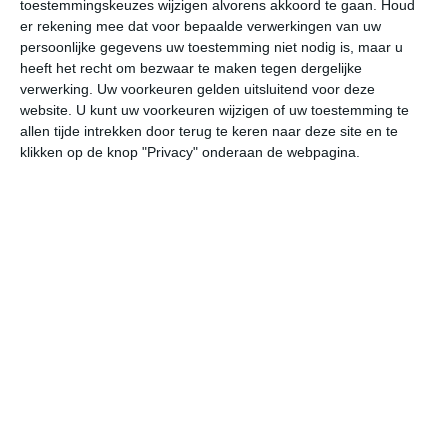
26
toestemmingskeuzes wijzigen alvorens akkoord te gaan.
Houd
L
er rekening mee dat voor bepaalde verwerkingen van uw
W
persoonlijke gegevens uw toestemming niet nodig is, maar u
heeft het recht om bezwaar te maken tegen dergelijke
verwerking. Uw voorkeuren gelden uitsluitend voor deze
undefined
ma
di
wo
do
website. U kunt uw voorkeuren wijzigen of uw toestemming te
allen tijde intrekken door terug te keren naar deze site en te
klikken op de knop "Privacy" onderaan de webpagina.
34°
17°
33°
16°
31°
17°
32°
14°
33°
13°
31°C
26°C
19°C
16°C
16°C
23
18:00
21:00
00:00
03:00
06:00
09
18:00
21:00
00:00
03:00
06:00
09
WNW 3
NNW 1
OZO 1
O 1
O 1
NW