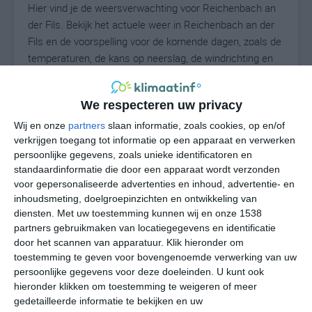
Hier vind je de weersverwachting voor Reichenbach an
der Fils. Bekijk het actuele weer in Reichenbach an der
Fils en de voorspelling voor de komende dagen, zoals de
temperaturen, de kans op neerslag, de windrichting en
de windkracht. Met deze weergegevens kun je zien wat
voor weer je kunt verwachten in Reichenbach an der
We respecteren uw privacy
Fils. Op basis van de klimaatstatistieken beschrijven we
het weer per maand in Reichenbach an der Fils. Dit is
Wij en onze
partners
slaan informatie, zoals cookies, op en/of
geen langetermijnverwachting, maar geeft het
verkrijgen toegang tot informatie op een apparaat en verwerken
persoonlijke gegevens, zoals unieke identificatoren en
gemiddelde weerbeeld voor alle maanden van het jaar.
standaardinformatie die door een apparaat wordt verzonden
Wil je de uitgebreide weersverwachting voor
voor gepersonaliseerde advertenties en inhoud, advertentie- en
Reichenbach an der Fils zien? Op de pagina met extra
inhoudsmeting, doelgroepinzichten en ontwikkeling van
weerinformatie tonen we de kans op sneeuw, de
diensten.
Met uw toestemming kunnen wij en onze 1538
gevoelstemperatuur, de zichtbaarheid, de UV-kracht, de
partners gebruikmaken van locatiegegevens en identificatie
luchtdruk en meer goede weerinfo.
door het scannen van apparatuur. Klik hieronder om
toestemming te geven voor bovengenoemde verwerking van uw
persoonlijke gegevens voor deze doeleinden. U kunt ook
hieronder klikken om toestemming te weigeren of meer
N
gedetailleerde informatie te bekijken en uw
°C