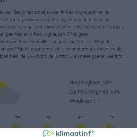
ausen. Bekijk het actuele weer in Recklinghausen en de
mperaturen, de kans op neerslag, de windrichting en de
wat voor weer je kunt verwachten in Recklinghausen. Op basis
eer per maand in Recklinghausen. Dit is geen
lde weerbeeld voor alle maanden van het jaar. Wil je de
en zien? Op de pagina met extra weerinformatie tonen we de
tbaarheid, de UV-kracht, de luchtdruk en meer goede weerinfo.
Neerslagkans: 28%
Luchtvochtigheid: 65%
Windkracht: 1
ma
di
wo
do