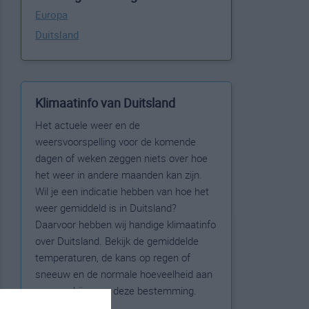
Europa
Duitsland
Klimaatinfo van Duitsland
Het actuele weer en de
weersvoorspelling voor de komende
dagen of weken zeggen niets over hoe
het weer in andere maanden kan zijn.
Wil je een indicatie hebben van hoe het
weer gemiddeld is in Duitsland?
Daarvoor hebben wij handige klimaatinfo
over Duitsland. Bekijk de gemiddelde
temperaturen, de kans op regen of
sneeuw en de normale hoeveelheid aan
zonneschijn voor deze bestemming.