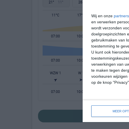
21°
11°
26°
11°
30°
13°
11°C
17°C
20°C
Wij en onze
partners
en verwerken persoon
wordt verzonden voo
doelgroepinzichten e
07:00
10:00
13:00
gebruikmaken van loc
toestemming te gev
U kunt ook hieronder
toestemmingskeuzes 
07:00
10:00
13:00
verwerkingen van uw
te maken tegen derge
WZW 1
W 1
W 1
voorkeuren wijzigen 
op de knop "Privacy
07:00
10:00
13:00
MEER OPT
bekijk de uitgebreid