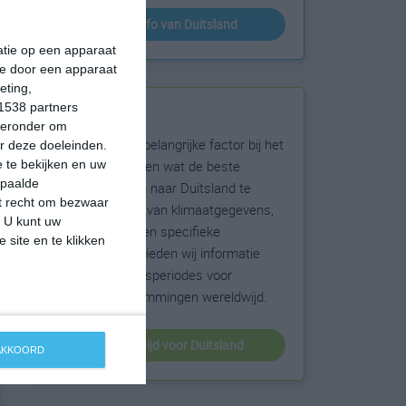
klimaatinfo van Duitsland
matie op een apparaat
ie door een apparaat
eting,
1538 partners
Beste reistijd
hieronder om
Het weer is een belangrijke factor bij het
r deze doeleinden.
reizen. Wil je weten wat de beste
 te bekijken en uw
epaalde
maanden zijn om naar Duitsland te
et recht om bezwaar
reizen? Op basis van klimaatgegevens,
. U kunt uw
weersextremen en specifieke
 site en te klikken
weerinformatie bieden wij informatie
over de beste reisperiodes voor
duizenden bestemmingen wereldwijd.
beste reistijd voor Duitsland
 AKKOORD