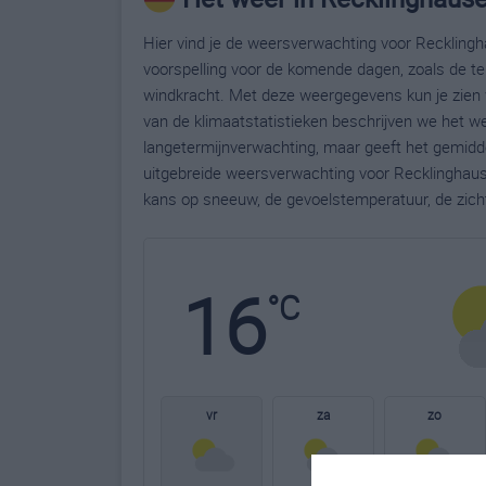
Hier vind je de weersverwachting voor Recklingh
voorspelling voor de komende dagen, zoals de te
windkracht. Met deze weergegevens kun je zien 
van de klimaatstatistieken beschrijven we het w
langetermijnverwachting, maar geeft het gemidde
uitgebreide weersverwachting voor Recklinghaus
kans op sneeuw, de gevoelstemperatuur, de zich
16
°C
vr
za
zo