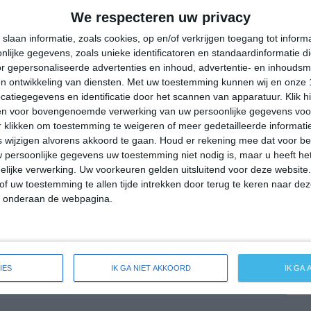
26°
18°
24°
12°
32°
12°
37°
18°
We respecteren uw privacy
21°C
21°C
17°C
14°C
12°C
slaan informatie, zoals cookies, op en/of verkrijgen toegang tot infor
lijke gegevens, zoals unieke identificatoren en standaardinformatie d
r gepersonaliseerde advertenties en inhoud, advertentie- en inhoudsm
n ontwikkeling van diensten.
Met uw toestemming kunnen wij en onze 
16:00
19:00
22:00
01:00
04:00
atiegegevens en identificatie door het scannen van apparatuur. Klik 
en voor bovengenoemde verwerking van uw persoonlijke gegevens voo
 klikken om toestemming te weigeren of meer gedetailleerde informatie
wijzigen alvorens akkoord te gaan.
Houd er rekening mee dat voor b
16:00
19:00
22:00
01:00
04:00
 persoonlijke gegevens uw toestemming niet nodig is, maar u heeft h
lijke verwerking. Uw voorkeuren gelden uitsluitend voor deze website
NW 2
NNW 2
ONO 1
O 1
OZO 1
of uw toestemming te allen tijde intrekken door terug te keren naar deze
" onderaan de webpagina.
16:00
19:00
22:00
01:00
04:00
IES
IK GA NIET AKKOORD
IK GA
e weersverwachting voor Recklinghausen