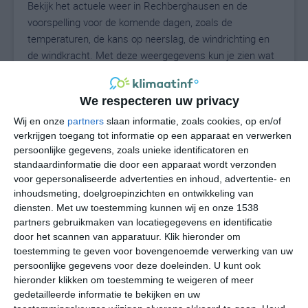
Bekijk het actuele weer in Rechberghausen en de
voorspelling voor de komende dagen, zoals de
temperaturen, de kans op neerslag, de windrichting en
de windkracht. Met deze weergegevens kun je zien wat
voor weer je kunt verwachten in Rechberghausen. Op
basis van de klimaatstatistieken beschrijven we het
We respecteren uw privacy
weer per maand in Rechberghausen. Dit is geen
langetermijnverwachting, maar geeft het gemiddelde
Wij en onze
partners
slaan informatie, zoals cookies, op en/of
verkrijgen toegang tot informatie op een apparaat en verwerken
weerbeeld voor alle maanden van het jaar. Wil je de
persoonlijke gegevens, zoals unieke identificatoren en
uitgebreide weersverwachting voor Rechberghausen
standaardinformatie die door een apparaat wordt verzonden
zien? Op de pagina met extra weerinformatie tonen we
voor gepersonaliseerde advertenties en inhoud, advertentie- en
de kans op sneeuw, de gevoelstemperatuur, de
inhoudsmeting, doelgroepinzichten en ontwikkeling van
zichtbaarheid, de UV-kracht, de luchtdruk en meer goede
diensten.
Met uw toestemming kunnen wij en onze 1538
weerinfo.
partners gebruikmaken van locatiegegevens en identificatie
door het scannen van apparatuur. Klik hieronder om
toestemming te geven voor bovengenoemde verwerking van uw
persoonlijke gegevens voor deze doeleinden. U kunt ook
26
N
hieronder klikken om toestemming te weigeren of meer
°C
gedetailleerde informatie te bekijken en uw
L