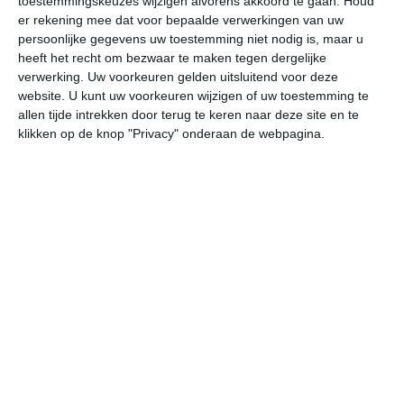
toestemmingskeuzes wijzigen alvorens akkoord te gaan.
Houd
W
er rekening mee dat voor bepaalde verwerkingen van uw
persoonlijke gegevens uw toestemming niet nodig is, maar u
heeft het recht om bezwaar te maken tegen dergelijke
ma
di
wo
do
vr
verwerking. Uw voorkeuren gelden uitsluitend voor deze
website. U kunt uw voorkeuren wijzigen of uw toestemming te
allen tijde intrekken door terug te keren naar deze site en te
33°
16°
30°
15°
31°
14°
32°
13°
34°
18°
klikken op de knop "Privacy" onderaan de webpagina.
32°C
30°C
25°C
20°C
17°C
15
16:00
19:00
22:00
01:00
04:00
07
16:00
19:00
22:00
01:00
04:00
07
W 3
WNW 2
WZW 1
NW 1
NNO 1
NO