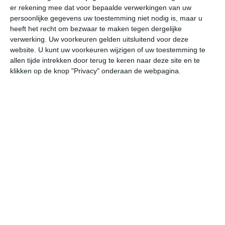
er rekening mee dat voor bepaalde verwerkingen van uw
persoonlijke gegevens uw toestemming niet nodig is, maar u
vr
za
zo
ma
di
heeft het recht om bezwaar te maken tegen dergelijke
verwerking. Uw voorkeuren gelden uitsluitend voor deze
website. U kunt uw voorkeuren wijzigen of uw toestemming te
allen tijde intrekken door terug te keren naar deze site en te
25°
14°
30°
15°
34°
18°
32°
20°
30°
19°
klikken op de knop "Privacy" onderaan de webpagina.
15°C
16°C
22°C
25°C
25°C
24
05:00
08:00
11:00
14:00
17:00
20
05:00
08:00
11:00
14:00
17:00
20
NNW 1
NNW 1
NNO 2
NNW 1
NNW 2
NN
05:00
08:00
11:00
14:00
17:00
20