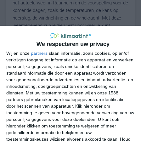
het actuele weer in Raunheim en de voorspelling voor de
komende dagen, zoals de temperaturen, de kans op
neerslag, de windrichting en de windkracht. Met deze
weergegevens kun je zien wat voor weer je kunt
verwachten in Raunheim. Op basis van de
klimaatstatistieken beschrijven we het weer per maand
We respecteren uw privacy
in Raunheim. Dit is geen langetermijnverwachting, maar
Wij en onze
partners
slaan informatie, zoals cookies, op en/of
geeft het gemiddelde weerbeeld voor alle maanden van
verkrijgen toegang tot informatie op een apparaat en verwerken
het jaar. Wil je de uitgebreide weersverwachting voor
persoonlijke gegevens, zoals unieke identificatoren en
Raunheim zien? Op de pagina met extra weerinformatie
standaardinformatie die door een apparaat wordt verzonden
tonen we de kans op sneeuw, de gevoelstemperatuur,
voor gepersonaliseerde advertenties en inhoud, advertentie- en
de zichtbaarheid, de UV-kracht, de luchtdruk en meer
inhoudsmeting, doelgroepinzichten en ontwikkeling van
goede weerinfo.
diensten.
Met uw toestemming kunnen wij en onze 1538
partners gebruikmaken van locatiegegevens en identificatie
door het scannen van apparatuur. Klik hieronder om
toestemming te geven voor bovengenoemde verwerking van uw
20
persoonlijke gegevens voor deze doeleinden. U kunt ook
N
°C
hieronder klikken om toestemming te weigeren of meer
L
gedetailleerde informatie te bekijken en uw
W
toestemmingskeuzes wijzigen alvorens akkoord te gaan.
Houd