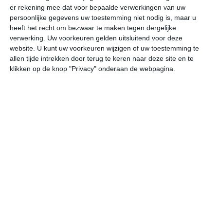
er rekening mee dat voor bepaalde verwerkingen van uw
persoonlijke gegevens uw toestemming niet nodig is, maar u
do
vr
za
zo
ma
heeft het recht om bezwaar te maken tegen dergelijke
verwerking. Uw voorkeuren gelden uitsluitend voor deze
website. U kunt uw voorkeuren wijzigen of uw toestemming te
allen tijde intrekken door terug te keren naar deze site en te
26°
17°
25°
12°
28°
10°
32°
15°
31°
17°
klikken op de knop "Privacy" onderaan de webpagina.
24°C
20°C
17°C
14°C
12°C
17
18:00
21:00
00:00
03:00
06:00
09
18:00
21:00
00:00
03:00
06:00
09
WNW 2
NW 1
NNW 1
NW 1
NW 1
NN
18:00
21:00
00:00
03:00
06:00
09