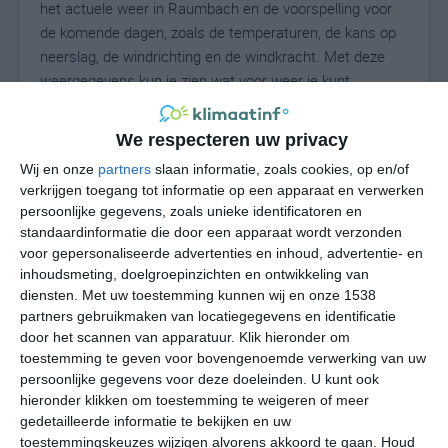
het actuele weer in Raumbach en de voorspelling voor
de komende dagen, zoals de temperaturen, de kans op
neerslag, de windrichting en de windkracht. Met deze
weergegevens kun je zien wat voor weer je kunt
verwachten in Raumbach. Op basis van de
klimaatstatistieken beschrijven we het weer per maand
We respecteren uw privacy
in Raumbach. Dit is geen langetermijnverwachting, maar
Wij en onze
partners
slaan informatie, zoals cookies, op en/of
geeft het gemiddelde weerbeeld voor alle maanden van
verkrijgen toegang tot informatie op een apparaat en verwerken
het jaar. Wil je de uitgebreide weersverwachting voor
persoonlijke gegevens, zoals unieke identificatoren en
Raumbach zien? Op de pagina met extra weerinformatie
standaardinformatie die door een apparaat wordt verzonden
tonen we de kans op sneeuw, de gevoelstemperatuur,
voor gepersonaliseerde advertenties en inhoud, advertentie- en
de zichtbaarheid, de UV-kracht, de luchtdruk en meer
inhoudsmeting, doelgroepinzichten en ontwikkeling van
goede weerinfo.
diensten.
Met uw toestemming kunnen wij en onze 1538
partners gebruikmaken van locatiegegevens en identificatie
door het scannen van apparatuur. Klik hieronder om
toestemming te geven voor bovengenoemde verwerking van uw
21
persoonlijke gegevens voor deze doeleinden. U kunt ook
N
°C
hieronder klikken om toestemming te weigeren of meer
L
gedetailleerde informatie te bekijken en uw
W
toestemmingskeuzes wijzigen alvorens akkoord te gaan.
Houd