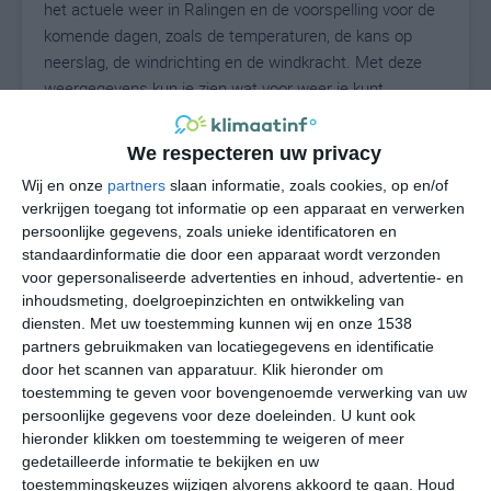
het actuele weer in Ralingen en de voorspelling voor de
komende dagen, zoals de temperaturen, de kans op
neerslag, de windrichting en de windkracht. Met deze
weergegevens kun je zien wat voor weer je kunt
verwachten in Ralingen. Op basis van de
klimaatstatistieken beschrijven we het weer per maand
We respecteren uw privacy
in Ralingen. Dit is geen langetermijnverwachting, maar
Wij en onze
partners
slaan informatie, zoals cookies, op en/of
geeft het gemiddelde weerbeeld voor alle maanden van
verkrijgen toegang tot informatie op een apparaat en verwerken
het jaar. Wil je de uitgebreide weersverwachting voor
persoonlijke gegevens, zoals unieke identificatoren en
Ralingen zien? Op de pagina met extra weerinformatie
standaardinformatie die door een apparaat wordt verzonden
tonen we de kans op sneeuw, de gevoelstemperatuur,
voor gepersonaliseerde advertenties en inhoud, advertentie- en
de zichtbaarheid, de UV-kracht, de luchtdruk en meer
inhoudsmeting, doelgroepinzichten en ontwikkeling van
goede weerinfo.
diensten.
Met uw toestemming kunnen wij en onze 1538
partners gebruikmaken van locatiegegevens en identificatie
door het scannen van apparatuur. Klik hieronder om
toestemming te geven voor bovengenoemde verwerking van uw
25
persoonlijke gegevens voor deze doeleinden. U kunt ook
N
°C
hieronder klikken om toestemming te weigeren of meer
L
gedetailleerde informatie te bekijken en uw
W
toestemmingskeuzes wijzigen alvorens akkoord te gaan.
Houd