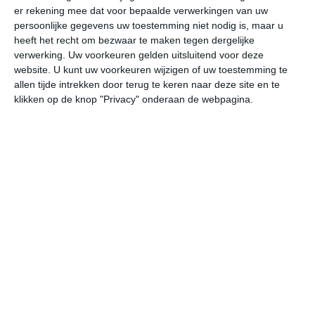
er rekening mee dat voor bepaalde verwerkingen van uw
persoonlijke gegevens uw toestemming niet nodig is, maar u
za
zo
ma
di
wo
heeft het recht om bezwaar te maken tegen dergelijke
verwerking. Uw voorkeuren gelden uitsluitend voor deze
website. U kunt uw voorkeuren wijzigen of uw toestemming te
allen tijde intrekken door terug te keren naar deze site en te
28°
18°
30°
13°
30°
16°
28°
13°
32°
14°
klikken op de knop "Privacy" onderaan de webpagina.
20°C
15°C
13°C
13°C
24°C
29
22:00
01:00
04:00
07:00
10:00
13
22:00
01:00
04:00
07:00
10:00
13
NNW 1
NNO 1
NNO 1
NNO 1
Z 0
WZ
22:00
01:00
04:00
07:00
10:00
13