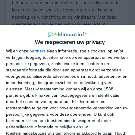
het actuele weer in Raisdorf en de voorspelling voor de
komende dagen, zoals de temperaturen, de kans op
neerslag, de windrichting en de windkracht. Met deze
weergegevens kun je zien wat voor weer je kunt
verwachten in Raisdorf. Op basis van de
klimaatstatistieken beschrijven we het weer per maand
We respecteren uw privacy
in Raisdorf. Dit is geen langetermijnverwachting, maar
Wij en onze
partners
slaan informatie, zoals cookies, op en/of
geeft het gemiddelde weerbeeld voor alle maanden van
verkrijgen toegang tot informatie op een apparaat en verwerken
het jaar. Wil je de uitgebreide weersverwachting voor
persoonlijke gegevens, zoals unieke identificatoren en
Raisdorf zien? Op de pagina met extra weerinformatie
standaardinformatie die door een apparaat wordt verzonden
tonen we de kans op sneeuw, de gevoelstemperatuur,
voor gepersonaliseerde advertenties en inhoud, advertentie- en
de zichtbaarheid, de UV-kracht, de luchtdruk en meer
inhoudsmeting, doelgroepinzichten en ontwikkeling van
goede weerinfo.
diensten.
Met uw toestemming kunnen wij en onze 1538
partners gebruikmaken van locatiegegevens en identificatie
door het scannen van apparatuur. Klik hieronder om
toestemming te geven voor bovengenoemde verwerking van uw
16
persoonlijke gegevens voor deze doeleinden. U kunt ook
N
°C
hieronder klikken om toestemming te weigeren of meer
L
gedetailleerde informatie te bekijken en uw
W
toestemmingskeuzes wijzigen alvorens akkoord te gaan.
Houd