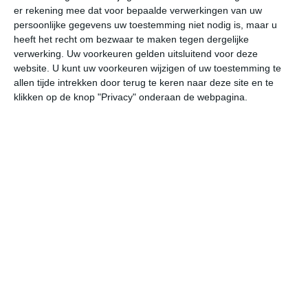
er rekening mee dat voor bepaalde verwerkingen van uw
persoonlijke gegevens uw toestemming niet nodig is, maar u
za
zo
ma
di
wo
heeft het recht om bezwaar te maken tegen dergelijke
verwerking. Uw voorkeuren gelden uitsluitend voor deze
website. U kunt uw voorkeuren wijzigen of uw toestemming te
allen tijde intrekken door terug te keren naar deze site en te
22°
9°
27°
14°
20°
13°
18°
10°
19°
10°
klikken op de knop "Privacy" onderaan de webpagina.
13°C
18°C
21°C
22°C
20°C
15
08:00
11:00
14:00
17:00
20:00
23
08:00
11:00
14:00
17:00
20:00
23
ZW 2
WZW 2
ZW 2
ZW 2
NNO 2
ZO
08:00
11:00
14:00
17:00
20:00
23