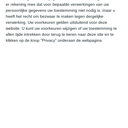
er rekening mee dat voor bepaalde verwerkingen van uw
persoonlijke gegevens uw toestemming niet nodig is, maar u
undefined
ma
di
wo
do
heeft het recht om bezwaar te maken tegen dergelijke
verwerking. Uw voorkeuren gelden uitsluitend voor deze
website. U kunt uw voorkeuren wijzigen of uw toestemming te
allen tijde intrekken door terug te keren naar deze site en te
31°
12°
31°
20°
22°
15°
25°
11°
27°
14°
klikken op de knop "Privacy" onderaan de webpagina.
21°C
29°C
32°C
31°C
27°C
24
09:00
12:00
15:00
18:00
21:00
00
09:00
12:00
15:00
18:00
21:00
00
ZO 2
ZZO 2
ZZW 2
Z 2
ZZO 2
ZZ
09:00
12:00
15:00
18:00
21:00
00