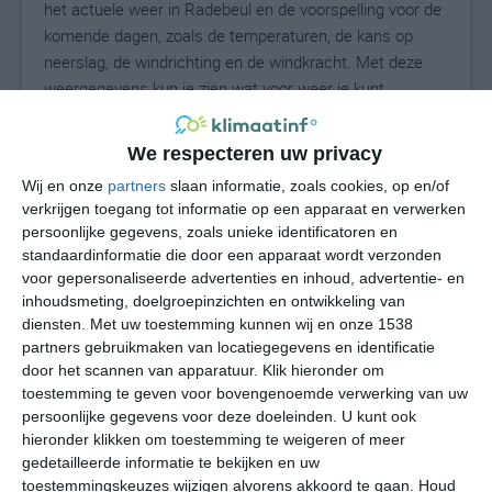
het actuele weer in Radebeul en de voorspelling voor de
komende dagen, zoals de temperaturen, de kans op
neerslag, de windrichting en de windkracht. Met deze
weergegevens kun je zien wat voor weer je kunt
verwachten in Radebeul. Op basis van de
klimaatstatistieken beschrijven we het weer per maand
We respecteren uw privacy
in Radebeul. Dit is geen langetermijnverwachting, maar
Wij en onze
partners
slaan informatie, zoals cookies, op en/of
geeft het gemiddelde weerbeeld voor alle maanden van
verkrijgen toegang tot informatie op een apparaat en verwerken
het jaar. Wil je de uitgebreide weersverwachting voor
persoonlijke gegevens, zoals unieke identificatoren en
Radebeul zien? Op de pagina met extra weerinformatie
standaardinformatie die door een apparaat wordt verzonden
tonen we de kans op sneeuw, de gevoelstemperatuur,
voor gepersonaliseerde advertenties en inhoud, advertentie- en
de zichtbaarheid, de UV-kracht, de luchtdruk en meer
inhoudsmeting, doelgroepinzichten en ontwikkeling van
goede weerinfo.
diensten.
Met uw toestemming kunnen wij en onze 1538
partners gebruikmaken van locatiegegevens en identificatie
door het scannen van apparatuur. Klik hieronder om
toestemming te geven voor bovengenoemde verwerking van uw
23
persoonlijke gegevens voor deze doeleinden. U kunt ook
N
°C
hieronder klikken om toestemming te weigeren of meer
L
gedetailleerde informatie te bekijken en uw
W
toestemmingskeuzes wijzigen alvorens akkoord te gaan.
Houd