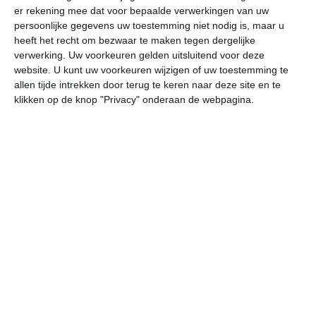
er rekening mee dat voor bepaalde verwerkingen van uw
persoonlijke gegevens uw toestemming niet nodig is, maar u
undefined
ma
di
wo
do
heeft het recht om bezwaar te maken tegen dergelijke
verwerking. Uw voorkeuren gelden uitsluitend voor deze
website. U kunt uw voorkeuren wijzigen of uw toestemming te
allen tijde intrekken door terug te keren naar deze site en te
32°
14°
26°
14°
20°
9°
24°
8°
28°
11°
klikken op de knop "Privacy" onderaan de webpagina.
28°C
31°C
30°C
25°C
21°C
19
13:00
16:00
19:00
22:00
01:00
04
13:00
16:00
19:00
22:00
01:00
04
ZO 2
WZW 2
WNW 2
WZW 2
W 1
ZZ
13:00
16:00
19:00
22:00
01:00
04