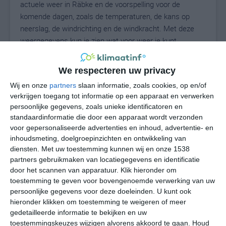
actuele weer in Räbke en de voorspelling voor de
komende dagen, zoals de temperaturen, de kans op
neerslag, de windrichting en de windkracht. Met deze
weergegevens kun je zien wat voor weer je kunt
verwachten in Räbke. Op basis van de
klimaatstatistieken beschrijven we het weer per maand
We respecteren uw privacy
in Räbke. Dit is geen langetermijnverwachting, maar
Wij en onze
partners
slaan informatie, zoals cookies, op en/of
geeft het gemiddelde weerbeeld voor alle maanden van
verkrijgen toegang tot informatie op een apparaat en verwerken
het jaar. Wil je de uitgebreide weersverwachting voor
persoonlijke gegevens, zoals unieke identificatoren en
Räbke zien? Op de pagina met extra weerinformatie
standaardinformatie die door een apparaat wordt verzonden
tonen we de kans op sneeuw, de gevoelstemperatuur,
voor gepersonaliseerde advertenties en inhoud, advertentie- en
de zichtbaarheid, de UV-kracht, de luchtdruk en meer
inhoudsmeting, doelgroepinzichten en ontwikkeling van
goede weerinfo.
diensten.
Met uw toestemming kunnen wij en onze 1538
partners gebruikmaken van locatiegegevens en identificatie
door het scannen van apparatuur. Klik hieronder om
toestemming te geven voor bovengenoemde verwerking van uw
23
persoonlijke gegevens voor deze doeleinden. U kunt ook
N
°C
hieronder klikken om toestemming te weigeren of meer
L
gedetailleerde informatie te bekijken en uw
W
toestemmingskeuzes wijzigen alvorens akkoord te gaan.
Houd