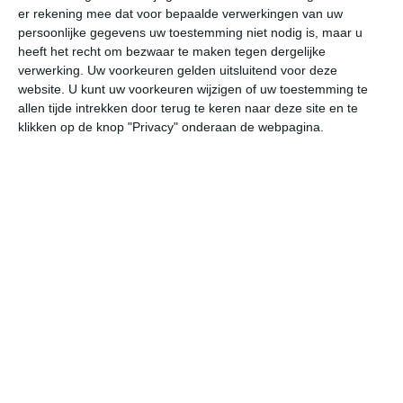
er rekening mee dat voor bepaalde verwerkingen van uw
persoonlijke gegevens uw toestemming niet nodig is, maar u
vr
za
zo
ma
di
heeft het recht om bezwaar te maken tegen dergelijke
verwerking. Uw voorkeuren gelden uitsluitend voor deze
website. U kunt uw voorkeuren wijzigen of uw toestemming te
allen tijde intrekken door terug te keren naar deze site en te
20°
12°
25°
10°
29°
14°
23°
16°
22°
11°
klikken op de knop "Privacy" onderaan de webpagina.
18°C
20°C
19°C
16°C
13°C
12
13:00
16:00
19:00
22:00
01:00
04
13:00
16:00
19:00
22:00
01:00
04
WNW 2
WNW 2
NNW 2
NNW 1
NO 0
ZO
13:00
16:00
19:00
22:00
01:00
04