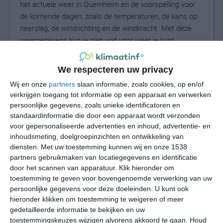
het actuele weer in Quernheim en de voorspelling voor
de komende dagen, zoals de temperaturen, de kans op
neerslag, de windrichting en de windkracht. Met deze
weergegevens kun je zien wat voor weer je kunt
verwachten in Quernheim. Op basis van de
klimaatstatistieken beschrijven we het weer per maand
We respecteren uw privacy
in Quernheim. Dit is geen langetermijnverwachting, maar
Wij en onze
partners
slaan informatie, zoals cookies, op en/of
geeft het gemiddelde weerbeeld voor alle maanden van
verkrijgen toegang tot informatie op een apparaat en verwerken
het jaar. Wil je de uitgebreide weersverwachting voor
persoonlijke gegevens, zoals unieke identificatoren en
Quernheim zien? Op de pagina met extra weerinformatie
standaardinformatie die door een apparaat wordt verzonden
tonen we de kans op sneeuw, de gevoelstemperatuur,
voor gepersonaliseerde advertenties en inhoud, advertentie- en
de zichtbaarheid, de UV-kracht, de luchtdruk en meer
inhoudsmeting, doelgroepinzichten en ontwikkeling van
goede weerinfo.
diensten.
Met uw toestemming kunnen wij en onze 1538
partners gebruikmaken van locatiegegevens en identificatie
door het scannen van apparatuur. Klik hieronder om
toestemming te geven voor bovengenoemde verwerking van uw
16
persoonlijke gegevens voor deze doeleinden. U kunt ook
N
°C
hieronder klikken om toestemming te weigeren of meer
L
gedetailleerde informatie te bekijken en uw
W
toestemmingskeuzes wijzigen alvorens akkoord te gaan.
Houd