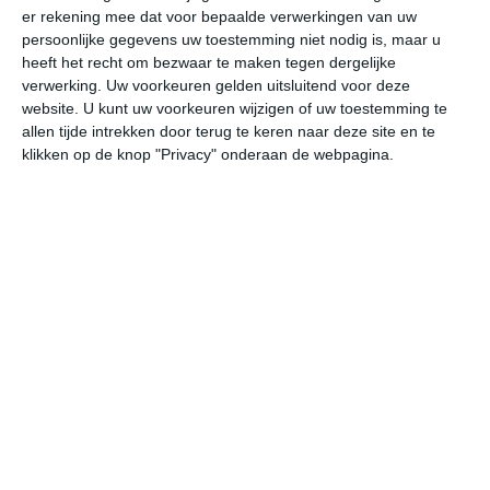
er rekening mee dat voor bepaalde verwerkingen van uw
persoonlijke gegevens uw toestemming niet nodig is, maar u
do
vr
za
zo
ma
heeft het recht om bezwaar te maken tegen dergelijke
verwerking. Uw voorkeuren gelden uitsluitend voor deze
website. U kunt uw voorkeuren wijzigen of uw toestemming te
allen tijde intrekken door terug te keren naar deze site en te
28°
18°
23°
14°
25°
13°
31°
12°
30°
20°
klikken op de knop "Privacy" onderaan de webpagina.
18°C
15°C
14°C
16°C
19°C
22
23:00
02:00
05:00
08:00
11:00
14
23:00
02:00
05:00
08:00
11:00
14
W 1
WZW 1
NNW 1
NNW 1
W 2
WN
23:00
02:00
05:00
08:00
11:00
14