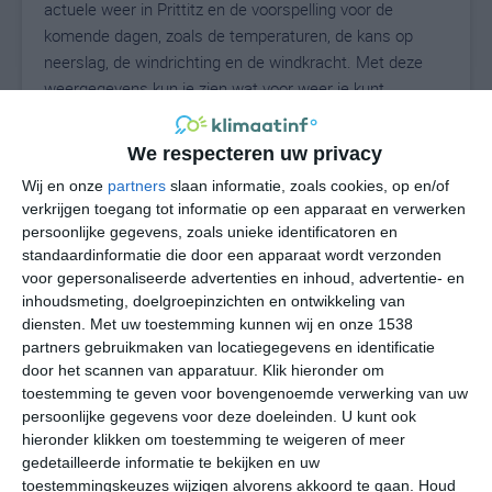
actuele weer in Prittitz en de voorspelling voor de
komende dagen, zoals de temperaturen, de kans op
neerslag, de windrichting en de windkracht. Met deze
weergegevens kun je zien wat voor weer je kunt
verwachten in Prittitz. Op basis van de
klimaatstatistieken beschrijven we het weer per maand
We respecteren uw privacy
in Prittitz. Dit is geen langetermijnverwachting, maar
Wij en onze
partners
slaan informatie, zoals cookies, op en/of
geeft het gemiddelde weerbeeld voor alle maanden van
verkrijgen toegang tot informatie op een apparaat en verwerken
het jaar. Wil je de uitgebreide weersverwachting voor
persoonlijke gegevens, zoals unieke identificatoren en
Prittitz zien? Op de pagina met extra weerinformatie
standaardinformatie die door een apparaat wordt verzonden
tonen we de kans op sneeuw, de gevoelstemperatuur,
voor gepersonaliseerde advertenties en inhoud, advertentie- en
de zichtbaarheid, de UV-kracht, de luchtdruk en meer
inhoudsmeting, doelgroepinzichten en ontwikkeling van
goede weerinfo.
diensten.
Met uw toestemming kunnen wij en onze 1538
partners gebruikmaken van locatiegegevens en identificatie
door het scannen van apparatuur. Klik hieronder om
toestemming te geven voor bovengenoemde verwerking van uw
24
persoonlijke gegevens voor deze doeleinden. U kunt ook
N
°C
hieronder klikken om toestemming te weigeren of meer
L
gedetailleerde informatie te bekijken en uw
W
toestemmingskeuzes wijzigen alvorens akkoord te gaan.
Houd