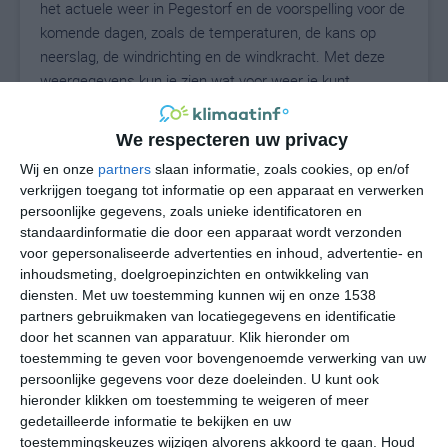
het actuele weer in Pegestorf en de voorspelling voor de
komende dagen, zoals de temperaturen, de kans op
neerslag, de windrichting en de windkracht. Met deze
weergegevens kun je zien wat voor weer je kunt
verwachten in Pegestorf. Op basis van de
klimaatstatistieken beschrijven we het weer per maand
We respecteren uw privacy
in Pegestorf. Dit is geen langetermijnverwachting, maar
Wij en onze
partners
slaan informatie, zoals cookies, op en/of
geeft het gemiddelde weerbeeld voor alle maanden van
verkrijgen toegang tot informatie op een apparaat en verwerken
het jaar. Wil je de uitgebreide weersverwachting voor
persoonlijke gegevens, zoals unieke identificatoren en
Pegestorf zien? Op de pagina met extra weerinformatie
standaardinformatie die door een apparaat wordt verzonden
tonen we de kans op sneeuw, de gevoelstemperatuur,
voor gepersonaliseerde advertenties en inhoud, advertentie- en
de zichtbaarheid, de UV-kracht, de luchtdruk en meer
inhoudsmeting, doelgroepinzichten en ontwikkeling van
goede weerinfo.
diensten.
Met uw toestemming kunnen wij en onze 1538
partners gebruikmaken van locatiegegevens en identificatie
door het scannen van apparatuur. Klik hieronder om
toestemming te geven voor bovengenoemde verwerking van uw
23
persoonlijke gegevens voor deze doeleinden. U kunt ook
N
°C
hieronder klikken om toestemming te weigeren of meer
L
gedetailleerde informatie te bekijken en uw
W
toestemmingskeuzes wijzigen alvorens akkoord te gaan.
Houd