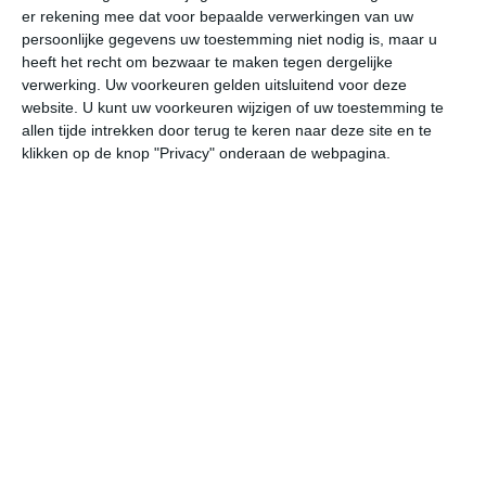
er rekening mee dat voor bepaalde verwerkingen van uw
persoonlijke gegevens uw toestemming niet nodig is, maar u
undefined
ma
di
wo
do
heeft het recht om bezwaar te maken tegen dergelijke
verwerking. Uw voorkeuren gelden uitsluitend voor deze
website. U kunt uw voorkeuren wijzigen of uw toestemming te
allen tijde intrekken door terug te keren naar deze site en te
31°
15°
27°
16°
20°
9°
24°
8°
30°
12°
klikken op de knop "Privacy" onderaan de webpagina.
18°C
15°C
21°C
27°C
31°C
30
03:00
06:00
09:00
12:00
15:00
18
03:00
06:00
09:00
12:00
15:00
18
ZO 2
ZO 1
ZZO 1
ZZW 2
WZW 2
WN
03:00
06:00
09:00
12:00
15:00
18