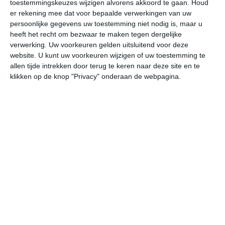
19
toestemmingskeuzes wijzigen alvorens akkoord te gaan.
Houd
L
er rekening mee dat voor bepaalde verwerkingen van uw
W
persoonlijke gegevens uw toestemming niet nodig is, maar u
heeft het recht om bezwaar te maken tegen dergelijke
verwerking. Uw voorkeuren gelden uitsluitend voor deze
vr
za
zo
ma
di
website. U kunt uw voorkeuren wijzigen of uw toestemming te
allen tijde intrekken door terug te keren naar deze site en te
klikken op de knop "Privacy" onderaan de webpagina.
23°
14°
25°
13°
31°
13°
31°
19°
22°
16°
15°C
16°C
20°C
23°C
23°C
20
05:00
08:00
11:00
14:00
17:00
20
05:00
08:00
11:00
14:00
17:00
20
WNW 2
NW 2
NW 2
WNW 2
NW 2
NN