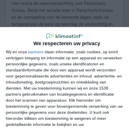
Hier vind je de weersverwachting voor Panschwitz-
Kuckau. Bekijk het actuele weer in Panschwitz-Kuckau
en de voorspelling voor de komende dagen, zoals de
temperaturen, de kans op neerslag, de windrichting en
de windkracht. Met deze weergegevens kun je zien wat
voor weer je kunt verwachten in Panschwitz-Kuckau. Op
We respecteren uw privacy
basis van de klimaatstatistieken beschrijven we het
weer per maand in Panschwitz-Kuckau. Dit is geen
Wij en onze
partners
slaan informatie, zoals cookies, op en/of
langetermijnverwachting, maar geeft het gemiddelde
verkrijgen toegang tot informatie op een apparaat en verwerken
persoonlijke gegevens, zoals unieke identificatoren en
weerbeeld voor alle maanden van het jaar. Wil je de
standaardinformatie die door een apparaat wordt verzonden
uitgebreide weersverwachting voor Panschwitz-Kuckau
voor gepersonaliseerde advertenties en inhoud, advertentie- en
zien? Op de pagina met extra weerinformatie tonen we
inhoudsmeting, doelgroepinzichten en ontwikkeling van
de kans op sneeuw, de gevoelstemperatuur, de
diensten.
Met uw toestemming kunnen wij en onze 1538
zichtbaarheid, de UV-kracht, de luchtdruk en meer goede
partners gebruikmaken van locatiegegevens en identificatie
weerinfo.
door het scannen van apparatuur. Klik hieronder om
toestemming te geven voor bovengenoemde verwerking van uw
persoonlijke gegevens voor deze doeleinden. U kunt ook
hieronder klikken om toestemming te weigeren of meer
N
gedetailleerde informatie te bekijken en uw
°C