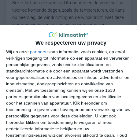
Bekijk het actuele weer in Ottobeuren en de voorspelling
voor de komende dagen, zoals de temperaturen, de kans
op neerslag, de windrichting en de windkracht. Met deze
weergegevens kun je zien wat voor weer je kunt
verwachten in Ottobeuren. Op basis van de
klimaatstatistieken beschrijven we het weer per maand
We respecteren uw privacy
in Ottobeuren. Dit is geen langetermijnverwachting,
Wij en onze
partners
slaan informatie, zoals cookies, op en/of
maar geeft het gemiddelde weerbeeld voor alle
verkrijgen toegang tot informatie op een apparaat en verwerken
maanden van het jaar. Wil je de uitgebreide
persoonlijke gegevens, zoals unieke identificatoren en
weersverwachting voor Ottobeuren zien? Op de pagina
standaardinformatie die door een apparaat wordt verzonden
met extra weerinformatie tonen we de kans op sneeuw,
voor gepersonaliseerde advertenties en inhoud, advertentie- en
de gevoelstemperatuur, de zichtbaarheid, de UV-kracht,
inhoudsmeting, doelgroepinzichten en ontwikkeling van
de luchtdruk en meer goede weerinfo.
diensten.
Met uw toestemming kunnen wij en onze 1538
partners gebruikmaken van locatiegegevens en identificatie
door het scannen van apparatuur. Klik hieronder om
toestemming te geven voor bovengenoemde verwerking van uw
20
persoonlijke gegevens voor deze doeleinden. U kunt ook
N
°C
hieronder klikken om toestemming te weigeren of meer
L
gedetailleerde informatie te bekijken en uw
W
toestemmingskeuzes wijzigen alvorens akkoord te gaan.
Houd