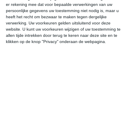
er rekening mee dat voor bepaalde verwerkingen van uw
persoonlijke gegevens uw toestemming niet nodig is, maar u
vr
za
zo
ma
di
heeft het recht om bezwaar te maken tegen dergelijke
verwerking. Uw voorkeuren gelden uitsluitend voor deze
website. U kunt uw voorkeuren wijzigen of uw toestemming te
allen tijde intrekken door terug te keren naar deze site en te
24°
14°
27°
13°
29°
15°
27°
18°
29°
17°
klikken op de knop "Privacy" onderaan de webpagina.
15°C
16°C
20°C
23°C
24°C
21
05:00
08:00
11:00
14:00
17:00
20
05:00
08:00
11:00
14:00
17:00
20
ONO 1
ONO 1
NO 2
NO 3
NO 2
NO
05:00
08:00
11:00
14:00
17:00
20