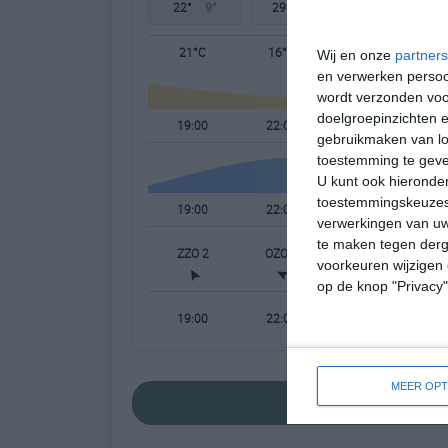
22°
9°
29°
12°
20°
13°
21°C
16°C
13°C
Wij en onze
partners
en verwerken persoon
wordt verzonden voo
doelgroepinzichten e
19:00
22:00
01:00
gebruikmaken van loc
toestemming te gev
U kunt ook hieronder
toestemmingskeuzes 
19:00
22:00
01:00
verwerkingen van uw
te maken tegen derge
ZZO 2
OZO 1
ZO 1
voorkeuren wijzigen 
op de knop "Privacy
19:00
22:00
01:00
MEER OPT
bekijk de uitge