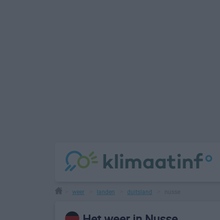
weer
landen
duitsland
nusse
>
>
>
>
Het weer in Nusse