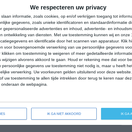
19°
9°
22°
7°
28°
12°
35°
16°
We respecteren uw privacy
13°C
13°C
19°C
25°C
29°C
slaan informatie, zoals cookies, op en/of verkrijgen toegang tot infor
lijke gegevens, zoals unieke identificatoren en standaardinformatie d
r gepersonaliseerde advertenties en inhoud, advertentie- en inhoudsm
n ontwikkeling van diensten.
Met uw toestemming kunnen wij en onze 
04:00
07:00
10:00
13:00
16:00
atiegegevens en identificatie door het scannen van apparatuur. Klik 
en voor bovengenoemde verwerking van uw persoonlijke gegevens voo
 klikken om toestemming te weigeren of meer gedetailleerde informatie
wijzigen alvorens akkoord te gaan.
Houd er rekening mee dat voor b
04:00
07:00
10:00
13:00
16:00
 persoonlijke gegevens uw toestemming niet nodig is, maar u heeft h
lijke verwerking. Uw voorkeuren gelden uitsluitend voor deze website
ZO 2
ZO 2
ZO 3
ZZO 3
ZZW 3
of uw toestemming te allen tijde intrekken door terug te keren naar deze
" onderaan de webpagina.
04:00
07:00
10:00
13:00
16:00
IES
IK GA NIET AKKOORD
IK GA
breide weersverwachting voor Nusse