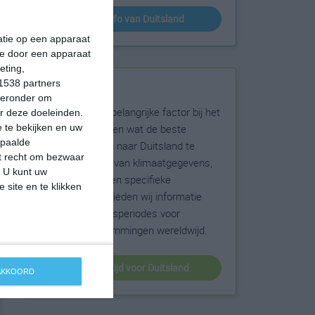
klimaatinfo van Duitsland
matie op een apparaat
ie door een apparaat
eting,
1538 partners
Beste reistijd
hieronder om
Het weer is een belangrijke factor bij het
r deze doeleinden.
reizen. Wil je weten wat de beste
 te bekijken en uw
epaalde
maanden zijn om naar Duitsland te
et recht om bezwaar
reizen? Op basis van klimaatgegevens,
. U kunt uw
weersextremen en specifieke
 site en te klikken
weerinformatie bieden wij informatie
over de beste reisperiodes voor
duizenden bestemmingen wereldwijd.
beste reistijd voor Duitsland
 AKKOORD