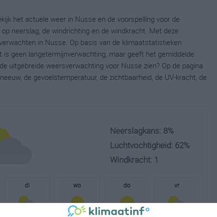
kijk het actuele weer in Nusse en de voorspelling voor de
op neerslag, de windrichting en de windkracht. Met deze
verwachten in Nusse. Op basis van de klimaatstatistieken
t is geen langetermijnverwachting, maar geeft het gemiddelde
e de uitgebreide weersverwachting voor Nusse zien? Op de pagina
neeuw, de gevoelstemperatuur, de zichtbaarheid, de UV-kracht, de
Neerslagkans: 8%
Luchtvochtigheid: 62%
Windkracht: 1
di
wo
do
vr