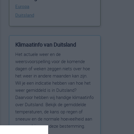
Europa
Duitsland
Klimaatinfo van Duitsland
Het actuele weer en de
weersvoorspelling voor de komende
dagen of weken zeggen niets over hoe
het weer in andere maanden kan zijn.
Wil je een indicatie hebben van hoe het
weer gemiddeld is in Duitsland?
Daarvoor hebben wij handige klimaatinfo
over Duitsland. Bekijk de gemiddelde
temperaturen, de kans op regen of
sneeuw en de normale hoeveelheid aan
zonneschijn voor deze bestemming.