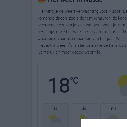
Hier vind je de weersverwachting voor Nusse. Be
komende dagen, zoals de temperaturen, de kans 
weergegevens kun je zien wat voor weer je kunt 
beschrijven we het weer per maand in Nusse. Di
weerbeeld voor alle maanden van het jaar. Wil j
met extra weerinformatie tonen we de kans op s
luchtdruk en meer goede weerinfo.
18
°C
za
zo
ma