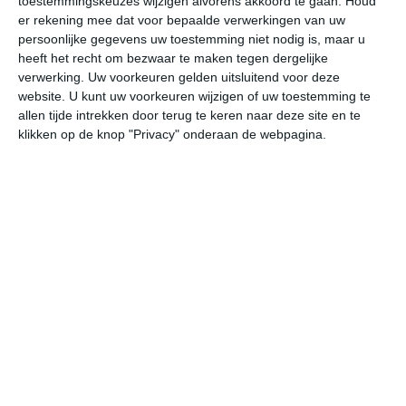
toestemmingskeuzes wijzigen alvorens akkoord te gaan.
Houd
W
er rekening mee dat voor bepaalde verwerkingen van uw
persoonlijke gegevens uw toestemming niet nodig is, maar u
heeft het recht om bezwaar te maken tegen dergelijke
vr
za
zo
ma
di
verwerking. Uw voorkeuren gelden uitsluitend voor deze
website. U kunt uw voorkeuren wijzigen of uw toestemming te
allen tijde intrekken door terug te keren naar deze site en te
26°
17°
28°
13°
31°
13°
33°
17°
29°
19°
klikken op de knop "Privacy" onderaan de webpagina.
24°C
26°C
24°C
18°C
16°C
14
13:00
16:00
19:00
22:00
01:00
04
13:00
16:00
19:00
22:00
01:00
04
ZW 1
ZW 1
ZZW 2
N 1
NNO 1
N