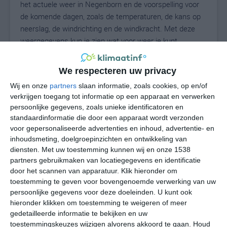
het actuele weer in Negenborn en de voorspelling voor
de komende dagen, zoals de temperaturen, de kans op
neerslag, de windrichting en de windkracht. Met deze
weergegevens kun je zien wat voor weer je kunt
verwachten in Negenborn. Op basis van de
klimaatstatistieken beschrijven we het weer per maand
We respecteren uw privacy
in Negenborn. Dit is geen langetermijnverwachting, maar
Wij en onze
partners
slaan informatie, zoals cookies, op en/of
geeft het gemiddelde weerbeeld voor alle maanden van
verkrijgen toegang tot informatie op een apparaat en verwerken
het jaar. Wil je de uitgebreide weersverwachting voor
persoonlijke gegevens, zoals unieke identificatoren en
Negenborn zien? Op de pagina met extra weerinformatie
standaardinformatie die door een apparaat wordt verzonden
tonen we de kans op sneeuw, de gevoelstemperatuur,
voor gepersonaliseerde advertenties en inhoud, advertentie- en
de zichtbaarheid, de UV-kracht, de luchtdruk en meer
inhoudsmeting, doelgroepinzichten en ontwikkeling van
goede weerinfo.
diensten.
Met uw toestemming kunnen wij en onze 1538
partners gebruikmaken van locatiegegevens en identificatie
door het scannen van apparatuur. Klik hieronder om
toestemming te geven voor bovengenoemde verwerking van uw
23
persoonlijke gegevens voor deze doeleinden. U kunt ook
N
°C
hieronder klikken om toestemming te weigeren of meer
L
gedetailleerde informatie te bekijken en uw
W
toestemmingskeuzes wijzigen alvorens akkoord te gaan.
Houd