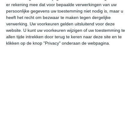
er rekening mee dat voor bepaalde verwerkingen van uw
persoonlijke gegevens uw toestemming niet nodig is, maar u
undefined
ma
di
wo
do
heeft het recht om bezwaar te maken tegen dergelijke
verwerking. Uw voorkeuren gelden uitsluitend voor deze
website. U kunt uw voorkeuren wijzigen of uw toestemming te
allen tijde intrekken door terug te keren naar deze site en te
31°
15°
25°
14°
20°
9°
23°
8°
28°
15°
klikken op de knop "Privacy" onderaan de webpagina.
30°C
29°C
25°C
20°C
18°C
16
14:00
17:00
20:00
23:00
02:00
05
14:00
17:00
20:00
23:00
02:00
05
ZW 2
WNW 2
W 2
Z 1
Z 1
Z
14:00
17:00
20:00
23:00
02:00
05