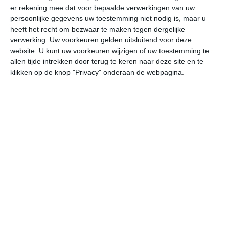
er rekening mee dat voor bepaalde verwerkingen van uw
persoonlijke gegevens uw toestemming niet nodig is, maar u
do
vr
za
zo
ma
heeft het recht om bezwaar te maken tegen dergelijke
verwerking. Uw voorkeuren gelden uitsluitend voor deze
website. U kunt uw voorkeuren wijzigen of uw toestemming te
allen tijde intrekken door terug te keren naar deze site en te
28°
19°
26°
14°
28°
12°
33°
13°
30°
17°
klikken op de knop "Privacy" onderaan de webpagina.
20°C
22°C
25°C
28°C
27°C
25
05:00
08:00
11:00
14:00
17:00
20
05:00
08:00
11:00
14:00
17:00
20
WZW 1
WNW 2
WNW 2
WNW 3
WNW 3
WN
05:00
08:00
11:00
14:00
17:00
20