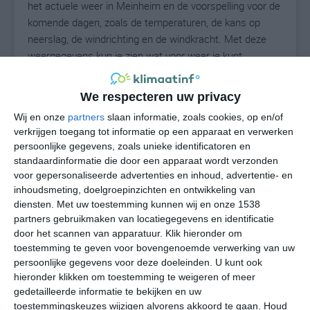
het actuele weer in Meinheim en de voorspelling voor de
komende dagen, zoals de temperaturen, de kans op
neerslag, de windrichting en de windkracht. Met deze
weergegevens kun je zien wat voor weer je kunt
verwachten in Meinheim. Op basis van de
klimaatstatistieken beschrijven we het weer per maand
We respecteren uw privacy
in Meinheim. Dit is geen langetermijnverwachting, maar
Wij en onze
partners
slaan informatie, zoals cookies, op en/of
geeft het gemiddelde weerbeeld voor alle maanden van
verkrijgen toegang tot informatie op een apparaat en verwerken
het jaar. Wil je de uitgebreide weersverwachting voor
persoonlijke gegevens, zoals unieke identificatoren en
Meinheim zien? Op de pagina met extra weerinformatie
standaardinformatie die door een apparaat wordt verzonden
tonen we de kans op sneeuw, de gevoelstemperatuur,
voor gepersonaliseerde advertenties en inhoud, advertentie- en
de zichtbaarheid, de UV-kracht, de luchtdruk en meer
inhoudsmeting, doelgroepinzichten en ontwikkeling van
goede weerinfo.
diensten.
Met uw toestemming kunnen wij en onze 1538
partners gebruikmaken van locatiegegevens en identificatie
door het scannen van apparatuur. Klik hieronder om
toestemming te geven voor bovengenoemde verwerking van uw
24
persoonlijke gegevens voor deze doeleinden. U kunt ook
N
°C
hieronder klikken om toestemming te weigeren of meer
L
gedetailleerde informatie te bekijken en uw
W
toestemmingskeuzes wijzigen alvorens akkoord te gaan.
Houd