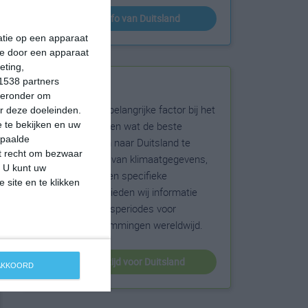
klimaatinfo van Duitsland
matie op een apparaat
ie door een apparaat
eting,
1538 partners
Beste reistijd
hieronder om
Het weer is een belangrijke factor bij het
r deze doeleinden.
reizen. Wil je weten wat de beste
 te bekijken en uw
epaalde
maanden zijn om naar Duitsland te
et recht om bezwaar
reizen? Op basis van klimaatgegevens,
. U kunt uw
weersextremen en specifieke
 site en te klikken
weerinformatie bieden wij informatie
over de beste reisperiodes voor
duizenden bestemmingen wereldwijd.
beste reistijd voor Duitsland
 AKKOORD