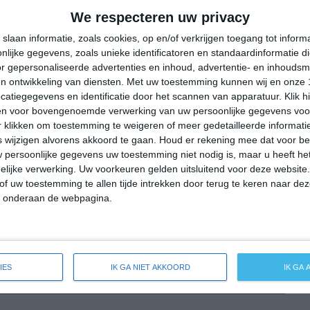
30°
15°
25°
18°
29°
17°
30°
15°
We respecteren uw privacy
16°C
15°C
18°C
22°C
24°C
slaan informatie, zoals cookies, op en/of verkrijgen toegang tot infor
lijke gegevens, zoals unieke identificatoren en standaardinformatie d
r gepersonaliseerde advertenties en inhoud, advertentie- en inhoudsm
n ontwikkeling van diensten.
Met uw toestemming kunnen wij en onze 
04:00
07:00
10:00
13:00
16:00
atiegegevens en identificatie door het scannen van apparatuur. Klik 
en voor bovengenoemde verwerking van uw persoonlijke gegevens voo
 klikken om toestemming te weigeren of meer gedetailleerde informatie
wijzigen alvorens akkoord te gaan.
Houd er rekening mee dat voor b
04:00
07:00
10:00
13:00
16:00
 persoonlijke gegevens uw toestemming niet nodig is, maar u heeft h
lijke verwerking. Uw voorkeuren gelden uitsluitend voor deze website
ONO 2
ONO 2
ONO 2
ONO 2
ONO 2
of uw toestemming te allen tijde intrekken door terug te keren naar deze
" onderaan de webpagina.
04:00
07:00
10:00
13:00
16:00
IES
IK GA NIET AKKOORD
IK GA
ide weersverwachting voor Maierhöfen