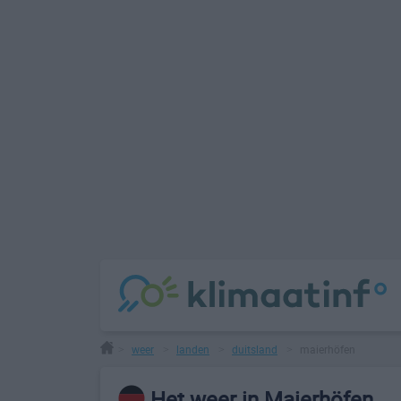
weer
landen
duitsland
maierhöfen
>
>
>
>
Het weer in Maierhöfen