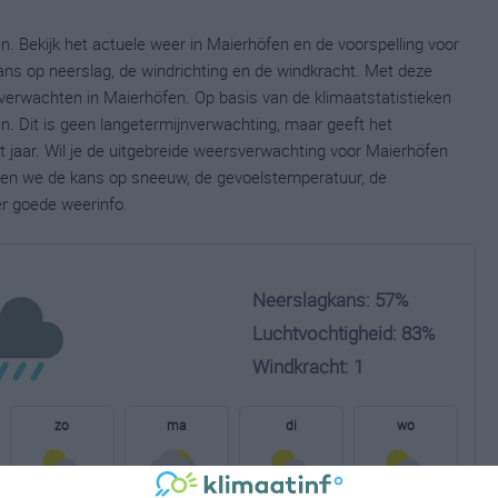
. Bekijk het actuele weer in Maierhöfen en de voorspelling voor
ns op neerslag, de windrichting en de windkracht. Met deze
verwachten in Maierhöfen. Op basis van de klimaatstatistieken
. Dit is geen langetermijnverwachting, maar geeft het
jaar. Wil je de uitgebreide weersverwachting voor Maierhöfen
nen we de kans op sneeuw, de gevoelstemperatuur, de
er goede weerinfo.
Neerslagkans: 57%
Luchtvochtigheid: 83%
Windkracht: 1
zo
ma
di
wo