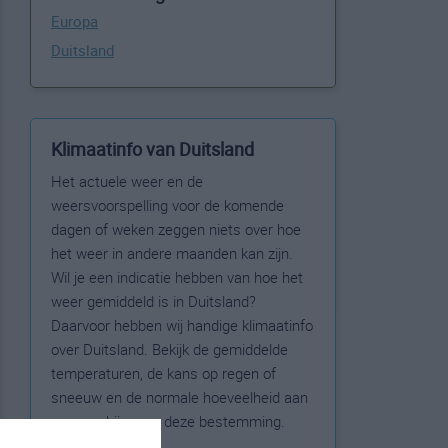
Europa
Duitsland
Klimaatinfo van Duitsland
Het actuele weer en de
weersvoorspelling voor de komende
dagen of weken zeggen niets over hoe
het weer in andere maanden kan zijn.
Wil je een indicatie hebben van hoe het
weer gemiddeld is in Duitsland?
Daarvoor hebben wij handige klimaatinfo
over Duitsland. Bekijk de gemiddelde
temperaturen, de kans op regen of
sneeuw en de normale hoeveelheid aan
zonneschijn voor deze bestemming.