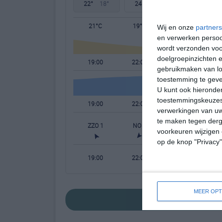
22°
18°
24°
14°
27°
13°
21°C
19°C
17°C
Wij en onze
partners
en verwerken persoon
wordt verzonden voo
doelgroepinzichten e
19:00
22:00
01:00
gebruikmaken van loc
toestemming te gev
U kunt ook hieronder
toestemmingskeuzes 
19:00
22:00
01:00
verwerkingen van uw
te maken tegen derge
ZZO 1
NO 1
ONO 1
voorkeuren wijzigen 
op de knop "Privacy
19:00
22:00
01:00
MEER OPT
bekijk de uitgebre