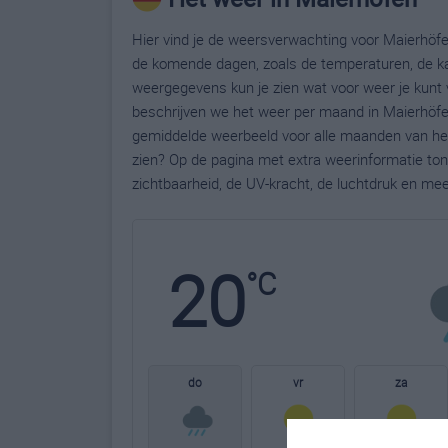
Hier vind je de weersverwachting voor Maierhöfen
de komende dagen, zoals de temperaturen, de ka
weergegevens kun je zien wat voor weer je kunt 
beschrijven we het weer per maand in Maierhöfen
gemiddelde weerbeeld voor alle maanden van het 
zien? Op de pagina met extra weerinformatie to
zichtbaarheid, de UV-kracht, de luchtdruk en me
20
°C
do
vr
za