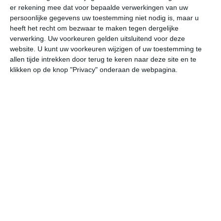
er rekening mee dat voor bepaalde verwerkingen van uw
persoonlijke gegevens uw toestemming niet nodig is, maar u
ma
di
wo
do
vr
heeft het recht om bezwaar te maken tegen dergelijke
verwerking. Uw voorkeuren gelden uitsluitend voor deze
website. U kunt uw voorkeuren wijzigen of uw toestemming te
allen tijde intrekken door terug te keren naar deze site en te
25°
15°
22°
10°
25°
9°
30°
13°
35°
20°
klikken op de knop "Privacy" onderaan de webpagina.
25°C
23°C
24°C
21°C
15°C
12
11:00
14:00
17:00
20:00
23:00
02
11:00
14:00
17:00
20:00
23:00
02
WZW 4
NW 3
NW 3
NNW 3
NNW 2
W
11:00
14:00
17:00
20:00
23:00
02