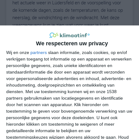
het actuele weer in Lüdersfeld en de voorspelling voor
de komende dagen, zoals de temperaturen, de kans op
neerslag, de windrichting en de windkracht. Met deze
weergegevens kun je zien wat voor weer je kunt
verwachten in Lüdersfeld. Op basis van de
klimaatstatistieken beschrijven we het weer per maand
We respecteren uw privacy
in Lüdersfeld. Dit is geen langetermijnverwachting, maar
Wij en onze
partners
slaan informatie, zoals cookies, op en/of
geeft het gemiddelde weerbeeld voor alle maanden van
verkrijgen toegang tot informatie op een apparaat en verwerken
het jaar. Wil je de uitgebreide weersverwachting voor
persoonlijke gegevens, zoals unieke identificatoren en
Lüdersfeld zien? Op de pagina met extra weerinformatie
standaardinformatie die door een apparaat wordt verzonden
tonen we de kans op sneeuw, de gevoelstemperatuur,
voor gepersonaliseerde advertenties en inhoud, advertentie- en
de zichtbaarheid, de UV-kracht, de luchtdruk en meer
inhoudsmeting, doelgroepinzichten en ontwikkeling van
goede weerinfo.
diensten.
Met uw toestemming kunnen wij en onze 1538
partners gebruikmaken van locatiegegevens en identificatie
door het scannen van apparatuur. Klik hieronder om
toestemming te geven voor bovengenoemde verwerking van uw
22
persoonlijke gegevens voor deze doeleinden. U kunt ook
N
°C
hieronder klikken om toestemming te weigeren of meer
L
gedetailleerde informatie te bekijken en uw
W
toestemmingskeuzes wijzigen alvorens akkoord te gaan.
Houd