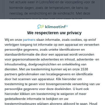
het actuele weer in Lohnsfeld en de voorspelling voor de
komende dagen, zoals de temperaturen, de kans op
neerslag, de windrichting en de windkracht. Met deze
weergegevens kun je zien wat voor weer je kunt
verwachten in Lohnsfeld. Op basis van de
klimaatstatistieken beschrijven we het weer per maand
We respecteren uw privacy
in Lohnsfeld. Dit is geen langetermijnverwachting, maar
Wij en onze
partners
slaan informatie, zoals cookies, op en/of
geeft het gemiddelde weerbeeld voor alle maanden van
verkrijgen toegang tot informatie op een apparaat en verwerken
het jaar. Wil je de uitgebreide weersverwachting voor
persoonlijke gegevens, zoals unieke identificatoren en
Lohnsfeld zien? Op de pagina met extra weerinformatie
standaardinformatie die door een apparaat wordt verzonden
tonen we de kans op sneeuw, de gevoelstemperatuur,
voor gepersonaliseerde advertenties en inhoud, advertentie- en
de zichtbaarheid, de UV-kracht, de luchtdruk en meer
inhoudsmeting, doelgroepinzichten en ontwikkeling van
goede weerinfo.
diensten.
Met uw toestemming kunnen wij en onze 1538
partners gebruikmaken van locatiegegevens en identificatie
door het scannen van apparatuur. Klik hieronder om
toestemming te geven voor bovengenoemde verwerking van uw
24
persoonlijke gegevens voor deze doeleinden. U kunt ook
N
°C
hieronder klikken om toestemming te weigeren of meer
L
gedetailleerde informatie te bekijken en uw
W
toestemmingskeuzes wijzigen alvorens akkoord te gaan.
Houd