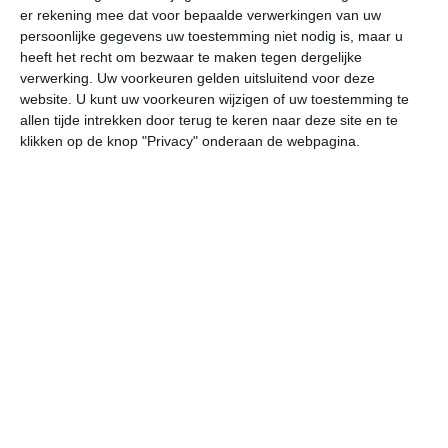
er rekening mee dat voor bepaalde verwerkingen van uw
persoonlijke gegevens uw toestemming niet nodig is, maar u
undefined
ma
di
wo
do
heeft het recht om bezwaar te maken tegen dergelijke
verwerking. Uw voorkeuren gelden uitsluitend voor deze
website. U kunt uw voorkeuren wijzigen of uw toestemming te
allen tijde intrekken door terug te keren naar deze site en te
32°
16°
32°
16°
27°
16°
30°
14°
33°
15°
klikken op de knop "Privacy" onderaan de webpagina.
26°C
23°C
18°C
17°C
16°C
24
18:00
21:00
00:00
03:00
06:00
09
18:00
21:00
00:00
03:00
06:00
09
WNW 2
ZZW 1
ZW 1
ZW 1
WZW 1
ZW
18:00
21:00
00:00
03:00
06:00
09