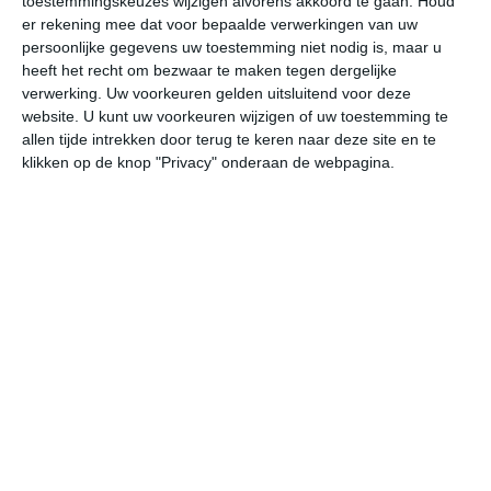
toestemmingskeuzes wijzigen alvorens akkoord te gaan.
Houd
W
er rekening mee dat voor bepaalde verwerkingen van uw
persoonlijke gegevens uw toestemming niet nodig is, maar u
heeft het recht om bezwaar te maken tegen dergelijke
za
zo
ma
di
wo
verwerking. Uw voorkeuren gelden uitsluitend voor deze
website. U kunt uw voorkeuren wijzigen of uw toestemming te
allen tijde intrekken door terug te keren naar deze site en te
33°
14°
30°
17°
26°
11°
31°
10°
35°
15°
klikken op de knop "Privacy" onderaan de webpagina.
14°C
14°C
15°C
26°C
31°C
33
01:00
04:00
07:00
10:00
13:00
16
01:00
04:00
07:00
10:00
13:00
16
NO 1
ZO 1
OZO 1
OZO 1
NNW 1
NN