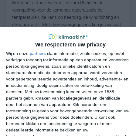
Bekijk het actuele weer in Linz am Rhein en de
voorspelling voor de komende dagen, zoals de
temperaturen, de kans op neerslag, de windrichting en
de windkracht. Met deze weergegevens kun je zien wat
voor weer je kunt verwachten in Linz am Rhein. Op basis
van de klimaatstatistieken beschrijven we het weer per
We respecteren uw privacy
maand in Linz am Rhein. Dit is geen
langetermijnverwachting, maar geeft het gemiddelde
Wij en onze
partners
slaan informatie, zoals cookies, op en/of
verkrijgen toegang tot informatie op een apparaat en verwerken
weerbeeld voor alle maanden van het jaar. Wil je de
persoonlijke gegevens, zoals unieke identificatoren en
uitgebreide weersverwachting voor Linz am Rhein zien?
standaardinformatie die door een apparaat wordt verzonden
Op de pagina met extra weerinformatie tonen we de
voor gepersonaliseerde advertenties en inhoud, advertentie- en
kans op sneeuw, de gevoelstemperatuur, de
inhoudsmeting, doelgroepinzichten en ontwikkeling van
zichtbaarheid, de UV-kracht, de luchtdruk en meer goede
diensten.
Met uw toestemming kunnen wij en onze 1538
weerinfo.
partners gebruikmaken van locatiegegevens en identificatie
door het scannen van apparatuur. Klik hieronder om
toestemming te geven voor bovengenoemde verwerking van uw
persoonlijke gegevens voor deze doeleinden. U kunt ook
23
N
hieronder klikken om toestemming te weigeren of meer
°C
gedetailleerde informatie te bekijken en uw
L