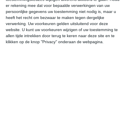
er rekening mee dat voor bepaalde verwerkingen van uw
persoonlijke gegevens uw toestemming niet nodig is, maar u
do
vr
za
zo
ma
heeft het recht om bezwaar te maken tegen dergelijke
verwerking. Uw voorkeuren gelden uitsluitend voor deze
website. U kunt uw voorkeuren wijzigen of uw toestemming te
21°
13°
23°
10°
31°
12°
21°
14°
21°
12°
allen tijde intrekken door terug te keren naar deze site en te
klikken op de knop "Privacy" onderaan de webpagina.
14°C
13°C
14°C
18°C
20°C
20
01:00
04:00
07:00
10:00
13:00
16
01:00
04:00
07:00
10:00
13:00
16
W 2
WZW 2
W 2
WNW 3
WNW 3
NW
01:00
04:00
07:00
10:00
13:00
16