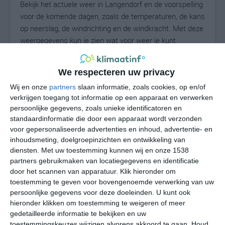
Bekijk het actuele weer in Langendorf en de voorspelling
voor de komende dagen, zoals de temperaturen, de kans
op neerslag, de windrichting en de windkracht. Met deze
weergegevens kun je zien wat voor weer je kunt
verwachten in Langendorf. Op basis van de
klimaatstatistieken beschrijven we het weer per maand
We respecteren uw privacy
in Langendorf. Dit is geen langetermijnverwachting,
Wij en onze
partners
slaan informatie, zoals cookies, op en/of
maar geeft het gemiddelde weerbeeld voor alle
verkrijgen toegang tot informatie op een apparaat en verwerken
maanden van het jaar. Wil je de uitgebreide
persoonlijke gegevens, zoals unieke identificatoren en
weersverwachting voor Langendorf zien? Op de pagina
standaardinformatie die door een apparaat wordt verzonden
met extra weerinformatie tonen we de kans op sneeuw,
voor gepersonaliseerde advertenties en inhoud, advertentie- en
de gevoelstemperatuur, de zichtbaarheid, de UV-kracht,
inhoudsmeting, doelgroepinzichten en ontwikkeling van
de luchtdruk en meer goede weerinfo.
diensten.
Met uw toestemming kunnen wij en onze 1538
partners gebruikmaken van locatiegegevens en identificatie
door het scannen van apparatuur. Klik hieronder om
toestemming te geven voor bovengenoemde verwerking van uw
17
N
persoonlijke gegevens voor deze doeleinden. U kunt ook
°C
hieronder klikken om toestemming te weigeren of meer
L
gedetailleerde informatie te bekijken en uw
W
toestemmingskeuzes wijzigen alvorens akkoord te gaan.
Houd