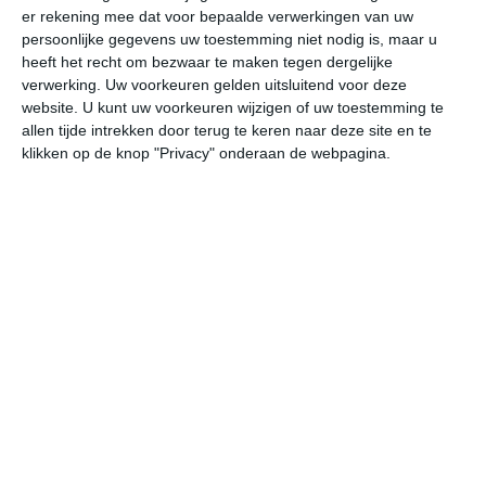
er rekening mee dat voor bepaalde verwerkingen van uw
persoonlijke gegevens uw toestemming niet nodig is, maar u
za
zo
ma
di
wo
heeft het recht om bezwaar te maken tegen dergelijke
verwerking. Uw voorkeuren gelden uitsluitend voor deze
website. U kunt uw voorkeuren wijzigen of uw toestemming te
allen tijde intrekken door terug te keren naar deze site en te
23°
11°
30°
12°
28°
15°
20°
11°
22°
10°
klikken op de knop "Privacy" onderaan de webpagina.
23°C
21°C
15°C
13°C
12°C
13
16:00
19:00
22:00
01:00
04:00
07
16:00
19:00
22:00
01:00
04:00
07
NO 1
ONO 2
ONO 2
O 2
O 2
OZ
16:00
19:00
22:00
01:00
04:00
07