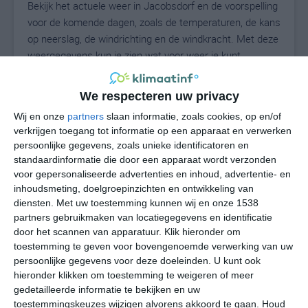
Bekijk het actuele weer in Jacobsdorf en de voorspelling
voor de komende dagen, zoals de temperaturen, de kans
op neerslag, de windrichting en de windkracht. Met deze
weergegevens kun je zien wat voor weer je kunt
verwachten in Jacobsdorf. Op basis van de
klimaatstatistieken beschrijven we het weer per maand
We respecteren uw privacy
in Jacobsdorf. Dit is geen langetermijnverwachting,
Wij en onze
partners
slaan informatie, zoals cookies, op en/of
maar geeft het gemiddelde weerbeeld voor alle
verkrijgen toegang tot informatie op een apparaat en verwerken
maanden van het jaar. Wil je de uitgebreide
persoonlijke gegevens, zoals unieke identificatoren en
weersverwachting voor Jacobsdorf zien? Op de pagina
standaardinformatie die door een apparaat wordt verzonden
met extra weerinformatie tonen we de kans op sneeuw,
voor gepersonaliseerde advertenties en inhoud, advertentie- en
de gevoelstemperatuur, de zichtbaarheid, de UV-kracht,
inhoudsmeting, doelgroepinzichten en ontwikkeling van
de luchtdruk en meer goede weerinfo.
diensten.
Met uw toestemming kunnen wij en onze 1538
partners gebruikmaken van locatiegegevens en identificatie
door het scannen van apparatuur. Klik hieronder om
toestemming te geven voor bovengenoemde verwerking van uw
17
persoonlijke gegevens voor deze doeleinden. U kunt ook
N
°C
hieronder klikken om toestemming te weigeren of meer
L
gedetailleerde informatie te bekijken en uw
W
toestemmingskeuzes wijzigen alvorens akkoord te gaan.
Houd