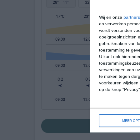
28°
11°
32°
15°
31°
18°
17°C
23°C
27°C
Wij en onze
partners
en verwerken persoon
wordt verzonden voo
doelgroepinzichten e
09:00
12:00
15:00
gebruikmaken van loc
toestemming te gev
U kunt ook hieronder
toestemmingskeuzes 
09:00
12:00
15:00
verwerkingen van uw
te maken tegen derge
O 2
O 2
OZO 2
voorkeuren wijzigen 
op de knop "Privacy
09:00
12:00
15:00
MEER OPT
bekijk de uitgebr