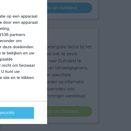
klimaatinfo van Duitsland
matie op een apparaat
ie door een apparaat
eting,
1538 partners
Beste reistijd
hieronder om
Het weer is een belangrijke factor bij het
r deze doeleinden.
reizen. Wil je weten wat de beste
 te bekijken en uw
epaalde
maanden zijn om naar Duitsland te
et recht om bezwaar
reizen? Op basis van klimaatgegevens,
. U kunt uw
weersextremen en specifieke
 site en te klikken
weerinformatie bieden wij informatie
over de beste reisperiodes voor
duizenden bestemmingen wereldwijd.
beste reistijd voor Duitsland
 AKKOORD