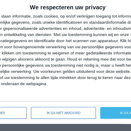
26°
12°
30°
12°
32°
13°
36°
17°
We respecteren uw privacy
28°C
23°C
18°C
17°C
15°C
slaan informatie, zoals cookies, op en/of verkrijgen toegang tot infor
lijke gegevens, zoals unieke identificatoren en standaardinformatie d
r gepersonaliseerde advertenties en inhoud, advertentie- en inhoudsm
n ontwikkeling van diensten.
Met uw toestemming kunnen wij en onze 
18:00
21:00
00:00
03:00
06:00
atiegegevens en identificatie door het scannen van apparatuur. Klik 
en voor bovengenoemde verwerking van uw persoonlijke gegevens voo
 klikken om toestemming te weigeren of meer gedetailleerde informatie
wijzigen alvorens akkoord te gaan.
Houd er rekening mee dat voor b
18:00
21:00
00:00
03:00
06:00
 persoonlijke gegevens uw toestemming niet nodig is, maar u heeft h
lijke verwerking. Uw voorkeuren gelden uitsluitend voor deze website
O 2
NO 1
NO 1
O 1
O 1
of uw toestemming te allen tijde intrekken door terug te keren naar deze
" onderaan de webpagina.
18:00
21:00
00:00
03:00
06:00
IES
IK GA NIET AKKOORD
IK GA
eide weersverwachting voor Isselbach