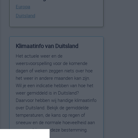
Europa
Duitsland
Klimaatinfo van Duitsland
Het actuele weer en de
weersvoorspelling voor de komende
dagen of weken zeggen niets over hoe
het weer in andere maanden kan zijn.
Wil je een indicatie hebben van hoe het
weer gemiddeld is in Duitsland?
Daarvoor hebben wij handige klimaatinfo
over Duitsland. Bekijk de gemiddelde
temperaturen, de kans op regen of
sneeuw en de normale hoeveelheid aan
zonneschijn voor deze bestemming.