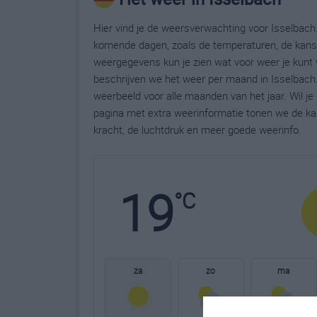
Hier vind je de weersverwachting voor Isselbach.
komende dagen, zoals de temperaturen, de kans 
weergegevens kun je zien wat voor weer je kunt 
beschrijven we het weer per maand in Isselbach.
weerbeeld voor alle maanden van het jaar. Wil j
pagina met extra weerinformatie tonen we de ka
kracht, de luchtdruk en meer goede weerinfo.
19
°C
za
zo
ma