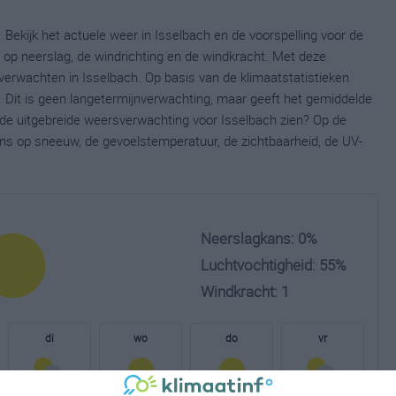
 Bekijk het actuele weer in Isselbach en de voorspelling voor de
op neerslag, de windrichting en de windkracht. Met deze
verwachten in Isselbach. Op basis van de klimaatstatistieken
 Dit is geen langetermijnverwachting, maar geeft het gemiddelde
e de uitgebreide weersverwachting voor Isselbach zien? Op de
ns op sneeuw, de gevoelstemperatuur, de zichtbaarheid, de UV-
Neerslagkans: 0%
Luchtvochtigheid: 55%
Windkracht: 1
di
wo
do
vr