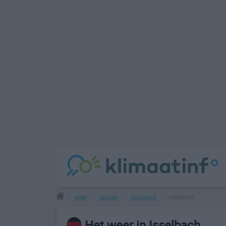
weer
landen
duitsland
isselbach
>
>
>
>
Het weer in Isselbach