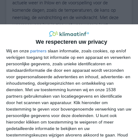
actuele weer in Ihlow en de voorspelling voor de
komende dagen, zoals de temperaturen, de kans op
neerslag, de windrichting en de windkracht. Met deze
weergegevens kun je zien wat voor weer je kunt
verwachten in Ihlow. Op basis van de klimaatstatistieken
beschrijven we het weer per maand in Ihlow. Dit is geen
We respecteren uw privacy
langetermijnverwachting, maar geeft het gemiddelde
Wij en onze
partners
slaan informatie, zoals cookies, op en/of
weerbeeld voor alle maanden van het jaar. Wil je de
verkrijgen toegang tot informatie op een apparaat en verwerken
uitgebreide weersverwachting voor Ihlow zien? Op de
persoonlijke gegevens, zoals unieke identificatoren en
pagina met extra weerinformatie tonen we de kans op
standaardinformatie die door een apparaat wordt verzonden
sneeuw, de gevoelstemperatuur, de zichtbaarheid, de
voor gepersonaliseerde advertenties en inhoud, advertentie- en
UV-kracht, de luchtdruk en meer goede weerinfo.
inhoudsmeting, doelgroepinzichten en ontwikkeling van
diensten.
Met uw toestemming kunnen wij en onze 1538
partners gebruikmaken van locatiegegevens en identificatie
door het scannen van apparatuur. Klik hieronder om
22
toestemming te geven voor bovengenoemde verwerking van uw
N
°C
persoonlijke gegevens voor deze doeleinden. U kunt ook
L
hieronder klikken om toestemming te weigeren of meer
W
gedetailleerde informatie te bekijken en uw
toestemmingskeuzes wijzigen alvorens akkoord te gaan.
Houd