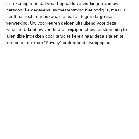
er rekening mee dat voor bepaalde verwerkingen van uw
undefined
ma
di
wo
do
persoonlijke gegevens uw toestemming niet nodig is, maar u
heeft het recht om bezwaar te maken tegen dergelijke
verwerking. Uw voorkeuren gelden uitsluitend voor deze
website. U kunt uw voorkeuren wijzigen of uw toestemming te
32°
12°
31°
16°
22°
11°
24°
8°
27°
10°
allen tijde intrekken door terug te keren naar deze site en te
klikken op de knop "Privacy" onderaan de webpagina.
31°C
31°C
26°C
23°C
22°C
18
15:00
18:00
21:00
00:00
03:00
06
15:00
18:00
21:00
00:00
03:00
06
ZZO 2
Z 2
OZO 2
ZW 2
WZW 1
ZW
15:00
18:00
21:00
00:00
03:00
06