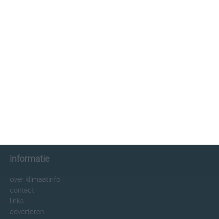
klimaatinfo.nl
klimaat
weer
beste reistijd
informatie
informatie
over klimaatinfo
contact
links
adverteren