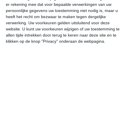
er rekening mee dat voor bepaalde verwerkingen van uw
persoonlijke gegevens uw toestemming niet nodig is, maar u
undefined
ma
di
wo
do
heeft het recht om bezwaar te maken tegen dergelijke
verwerking. Uw voorkeuren gelden uitsluitend voor deze
website. U kunt uw voorkeuren wijzigen of uw toestemming te
allen tijde intrekken door terug te keren naar deze site en te
25°
14°
20°
15°
17°
13°
22°
10°
28°
14°
klikken op de knop "Privacy" onderaan de webpagina.
22°C
19°C
18°C
17°C
18°C
18
19:00
22:00
01:00
04:00
07:00
10
19:00
22:00
01:00
04:00
07:00
10
WNW 3
ZZW 1
ZZW 2
ZW 2
NNW 2
WN
19:00
22:00
01:00
04:00
07:00
10