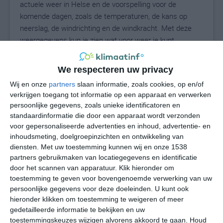
actuele weer in Helse en de voorspelling voor de
komende dagen, zoals de temperaturen, de kans op
neerslag, de windrichting en de windkracht. Met deze
weergegevens kun je zien wat voor weer je kunt
verwachten in Helse. Op basis van de
klimaatstatistieken beschrijven we het weer per maand
We respecteren uw privacy
in Helse. Dit is geen langetermijnverwachting, maar
Wij en onze
partners
slaan informatie, zoals cookies, op en/of
geeft het gemiddelde weerbeeld voor alle maanden van
verkrijgen toegang tot informatie op een apparaat en verwerken
het jaar. Wil je de uitgebreide weersverwachting voor
persoonlijke gegevens, zoals unieke identificatoren en
Helse zien? Op de pagina met extra weerinformatie
standaardinformatie die door een apparaat wordt verzonden
tonen we de kans op sneeuw, de gevoelstemperatuur,
voor gepersonaliseerde advertenties en inhoud, advertentie- en
de zichtbaarheid, de UV-kracht, de luchtdruk en meer
inhoudsmeting, doelgroepinzichten en ontwikkeling van
goede weerinfo.
diensten.
Met uw toestemming kunnen wij en onze 1538
partners gebruikmaken van locatiegegevens en identificatie
door het scannen van apparatuur. Klik hieronder om
toestemming te geven voor bovengenoemde verwerking van uw
20
persoonlijke gegevens voor deze doeleinden. U kunt ook
N
°C
hieronder klikken om toestemming te weigeren of meer
L
gedetailleerde informatie te bekijken en uw
W
toestemmingskeuzes wijzigen alvorens akkoord te gaan.
Houd