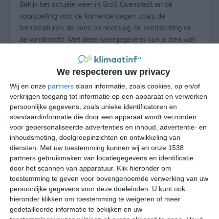
Bekijk het actuele weer in Groß Quenstedt en de
voorspelling voor de komende dagen, zoals de
temperaturen, de kans op neerslag, de windrichting en
de windkracht. Met deze weergegevens kun je zien wat
voor weer je kunt verwachten in Groß Quenstedt. Op
basis van de klimaatstatistieken beschrijven we het
We respecteren uw privacy
weer per maand in Groß Quenstedt. Dit is geen
langetermijnverwachting, maar geeft het gemiddelde
Wij en onze
partners
slaan informatie, zoals cookies, op en/of
verkrijgen toegang tot informatie op een apparaat en verwerken
weerbeeld voor alle maanden van het jaar. Wil je de
persoonlijke gegevens, zoals unieke identificatoren en
uitgebreide weersverwachting voor Groß Quenstedt
standaardinformatie die door een apparaat wordt verzonden
zien? Op de pagina met extra weerinformatie tonen we
voor gepersonaliseerde advertenties en inhoud, advertentie- en
de kans op sneeuw, de gevoelstemperatuur, de
inhoudsmeting, doelgroepinzichten en ontwikkeling van
zichtbaarheid, de UV-kracht, de luchtdruk en meer goede
diensten.
Met uw toestemming kunnen wij en onze 1538
weerinfo.
partners gebruikmaken van locatiegegevens en identificatie
door het scannen van apparatuur. Klik hieronder om
toestemming te geven voor bovengenoemde verwerking van uw
persoonlijke gegevens voor deze doeleinden. U kunt ook
19
N
hieronder klikken om toestemming te weigeren of meer
°C
gedetailleerde informatie te bekijken en uw
L