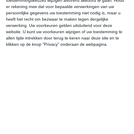
toestemmingskeuzes wijzigen alvorens akkoord te gaan.
Houd
W
er rekening mee dat voor bepaalde verwerkingen van uw
persoonlijke gegevens uw toestemming niet nodig is, maar u
heeft het recht om bezwaar te maken tegen dergelijke
vr
za
zo
ma
di
verwerking. Uw voorkeuren gelden uitsluitend voor deze
website. U kunt uw voorkeuren wijzigen of uw toestemming te
allen tijde intrekken door terug te keren naar deze site en te
21°
15°
25°
9°
33°
11°
32°
15°
23°
12°
klikken op de knop "Privacy" onderaan de webpagina.
15°C
12°C
10°C
13°C
20°C
24
23:00
02:00
05:00
08:00
11:00
14
23:00
02:00
05:00
08:00
11:00
14
WNW 1
W 1
WZW 1
ZZO 1
OZO 2
OZ