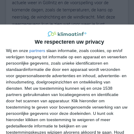
actuele weer in Göllnitz en de voorspelling voor de
komende dagen, zoals de temperaturen, de kans op
neerslag, de windrichting en de windkracht. Met deze
weergegevens kun je zien wat voor weer je kunt
verwachten in Göllnitz. Op basis van de
klimaatstatistieken beschrijven we het weer per maand
We respecteren uw privacy
in Göllnitz. Dit is geen langetermijnverwachting, maar
Wij en onze
partners
slaan informatie, zoals cookies, op en/of
geeft het gemiddelde weerbeeld voor alle maanden van
verkrijgen toegang tot informatie op een apparaat en verwerken
het jaar. Wil je de uitgebreide weersverwachting voor
persoonlijke gegevens, zoals unieke identificatoren en
Göllnitz zien? Op de pagina met extra weerinformatie
standaardinformatie die door een apparaat wordt verzonden
tonen we de kans op sneeuw, de gevoelstemperatuur,
voor gepersonaliseerde advertenties en inhoud, advertentie- en
de zichtbaarheid, de UV-kracht, de luchtdruk en meer
inhoudsmeting, doelgroepinzichten en ontwikkeling van
goede weerinfo.
diensten.
Met uw toestemming kunnen wij en onze 1538
partners gebruikmaken van locatiegegevens en identificatie
door het scannen van apparatuur. Klik hieronder om
toestemming te geven voor bovengenoemde verwerking van uw
18
persoonlijke gegevens voor deze doeleinden. U kunt ook
N
°C
hieronder klikken om toestemming te weigeren of meer
L
gedetailleerde informatie te bekijken en uw
W
toestemmingskeuzes wijzigen alvorens akkoord te gaan.
Houd