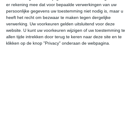
er rekening mee dat voor bepaalde verwerkingen van uw
persoonlijke gegevens uw toestemming niet nodig is, maar u
vr
za
zo
ma
di
heeft het recht om bezwaar te maken tegen dergelijke
verwerking. Uw voorkeuren gelden uitsluitend voor deze
website. U kunt uw voorkeuren wijzigen of uw toestemming te
allen tijde intrekken door terug te keren naar deze site en te
23°
14°
25°
13°
32°
13°
29°
19°
22°
15°
klikken op de knop "Privacy" onderaan de webpagina.
15°C
15°C
19°C
22°C
23°C
21
05:00
08:00
11:00
14:00
17:00
20
05:00
08:00
11:00
14:00
17:00
20
NNW 2
NNW 2
N 2
NW 2
NNW 2
NN
05:00
08:00
11:00
14:00
17:00
20